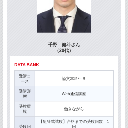
千野 健斗さん
（20代）
DATA BANK
受講コ
論文本科生Ｂ
ース
受講形
Web通信講座
態
受験環
働きながら
境
【短答式試験】合格までの受験回数 1
受験回
回