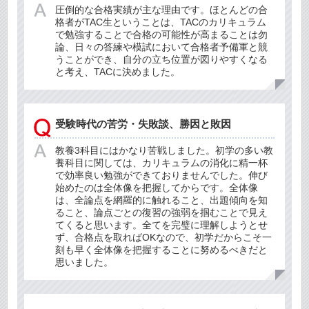
圧倒的な合格実績が主な理由です。ほとんどの合
格者がTAC生ということは、TACのカリキュラム
で勉強することで合格の可能性が高まることは勿
論、日々の答練や模試において合格者予備軍と競
うことができ、自分の立ち位置が図りやすくなる
と考え、TACに決めました。
受験時代の苦労・失敗談、勝因と敗因
教養3科目にはかなり苦戦しました。初学の多い教
養科目に関しては、カリキュラムの消化に精一杯
で効率良い勉強ができておりませんでした。伸び
始めたのは全体像を把握してからです。全体像
は、全論点を網羅的に触れること、出題傾向を知
ること、論点ごとの復習の強弱を掴むことで見え
てくると思います。全てを完璧に理解しようとせ
ず、合格点を取ればOKなので、初学だからこそ一
刻も早く全体像を把握することに努めるべきだと
思いました。