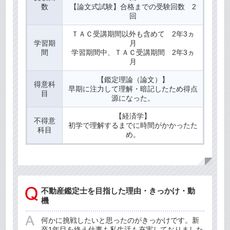
数
【論文式試験】合格までの受験回数 2
回
ＴＡＣ受講期間以外も含めて 2年3ヵ
学習期
月
間
学習期間中、ＴＡＣ受講期間 2年3ヵ
月
【鑑定理論（論文）】
得意科
早期に注力して理解・暗記したため得点
目
源になった。
【経済学】
不得意
初学で理解するまでに時間がかかったた
科目
め。
不動産鑑定士を目指した理由・きっかけ・動
機
何かに挑戦したいと思ったのがきっかけです。新
卒1年目を終え仕事も私生活も充実しておりました