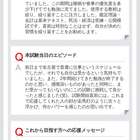
ていました。この期間は睡眠や食事の優先度を多
少下げてでも勉強に充てました。使用する教材は
絞り、繰り返すことに注力しました。鑑定理論・
会計は基本テキスト、民法・経済は答練・公開模
試です。直前は特別なことはせず、自分が決めた
習慣を繰り返すことをお勧めします。
本試験当日のエピソード
前日まで名古屋で普通に仕事というスケジュール
でしたが、それでも自分は受かるという気持ちで
いました。また、2年間続けてきた勉強が終了する
のかと思い、感慨深いものがあったと同時に、ま
だ受かってもいないのにこの試験に挑戦して良か
ったと感じました(笑)。試験開始直前には、これま
で応援してくれた人の顔が走馬灯のように次々と
浮かび、何かパワーを感じたのが思い出です。
これから目指す方への応援メッセージ