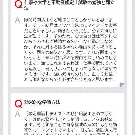
仕事や大学と不動産鑑定士試験の勉強と両立
法
隙間時間活用など地道なことしかないと思いま
す。そして結局はノウハウ以上にマインドが大事
だと思いました。働きながらだと、必ず気持ちに
波が生じます。そのため、なぜ自分は仕事をしな
がらもわざわざ勉強するのか、なぜ鑑定士なの
か、それに対する揺るぎない理由を持ち続けるこ
とが、両立の秘訣だと思います。これが固まって
いないと、辛い時に辞める理由を探し始めてしま
います。逆にこれさえあれば、仕事で疲れていて
も勉強し、例えサボってしまっても直ぐに復活で
きるはずです。強い気持ちのもと、正しく勉強す
れば働きながらでも必ず合格できると思います。
効果的な学習方法
【鑑定理論】テキストの順に暗記するのではな
く、論点の繋がりごとに暗唱することをお勧めし
ます。そうすることで答案構成の練習にもなり効
率的にインプットできます。【民法】論証例丸暗