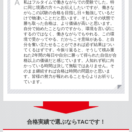
私はフルタイムで働きながらでの受験でした。特
に同じ境遇の方々へお伝えしたいですが、働きな
がらこの試験の合格を目指し日々勉強しているだ
けで物凄いことだと思います。そしてその状態で
勝ち取った合格は、より価値が高いと思います。
自分で始めたことなのですから、環境を言い訳に
するのではなく、働きながらでもやれる、この環
境で受かってやる、だからこそ意味がある、と自
分を奮い立たせることができれば必ず結果はつい
てくるはずです。今振り返ると、そうして積み重
ねた2年間の毎日や自分に勝って得られた自信が合
格以上の価値だと感じています。人知れず机に向
かっている時間は決して無駄ではありません。そ
のまま継続すれば合格は時間の問題かと思いま
す。皆様の努力が報われることを心よりお祈りし
ています。
合格実績で選ぶならTACです！