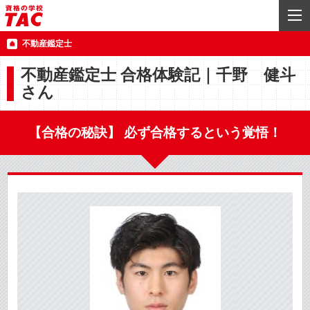
不動産鑑定士
不動産鑑定士 合格体験記｜千野 健斗
さん
【合格の秘訣】 必ず合格するという覚悟！