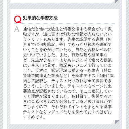
効果的な学習方法
通信だと他の受験生と情報交換する機会がなく孤
独ですが、逆に言えば無駄な情報が入らないとい
うメリットもあります。先生の説明する進度（何
月までに何割暗記、等）できっちり勉強を進めて
いくことを心がけていたら、自然と合格レベルに
近づいていました。また、行政法規や経済学な
ど、先生がテキストよりもレジュメで進める授業
はテキストは見ず、暗記もレジュメで行っていま
した。反対に、鑑定理論は覚えるべき論点（特に
答練で間違えた箇所など）を基本テキスト1冊に集
約して記載し、テキストだけみれば全て復習でき
るようにしていました。テキストの右ページに重
要論点が記載されているので、そこに追記してい
くと理解が深まりました。各科目で、復習すると
きに見るべきものが分散していると抜け漏れがで
てしまうので、それぞれポイントをまとめる基本
テキストなりレジュメなりを決めておくのはがお
すすめです。