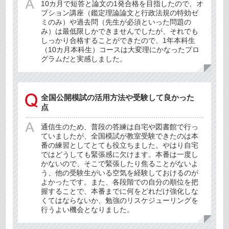
10カ月で短答と論文の1発合格を目指したので、オ
プション講座（鑑定理論論文と行政法規の特効ゼ
ミのみ）や過去問（先生が必須といった問題の
み）は最低限しかできませんでしたが、それでも
しっかり合格することができたので、1年本科生
（10カ月本科生）コースは大変理にかなったプロ
グラムだと実感しました。
全国公開模試の活用方法や受験して良かった
点
通信生のため、普段の答練は自宅や図書館で行っ
ていましたが、全国模試が教室受験できたのは本
番の練習としてとても役立ちました。やはり自宅
ではどうしても緊張感に欠けます。本番は一度し
かないので、そこで緊張したり焦ることがないよ
う、他の受験生がいる空気を経験しておけるのが
よかったです。また、各段階での自分の順位を把
握することで、本番までに何をどれだけ強化しな
くてはならないか、勉強のリスケジューリングを
行うよい機会となりました。