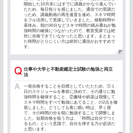
開始した10月末にはすでに講義がかなり進んでい
たため、毎日焦りを感じました。通信での受講だ
っため、講義動画の再生速度を速め、スキマ時間
をフル活用して受講していきました。移動時間や
昼休み、朝の30分などスキマ時間の積み重ねが勉
強時間の確保につながったので、教室受講では絶
対に合格できていなかったと思います。まとまっ
た時間がとりにくい方は絶対に通信がおすすめで
す。
仕事や大学と不動産鑑定士試験の勉強と両立
法
一発合格することを目標としていたたため、①１
日のスケジュールを事前に決めて、その通りに勉
強時間を確保すること、②趣味や娯楽は我慢して
スキマ時間をすべて勉強にあてること、の2点を徹
底しました。どうしても夜に眠い時は、早く寝
て、その時間の分を朝に勉強することで調整しま
した。短期合格を狙う方は、「時間は自分でつく
るもの」という意識で、自分を律する力が必須だ
と思います。