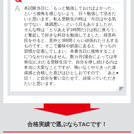
本試験当日に「もっと勉強しておけばよかった」
という後悔を感じないよう、日々勉強して頂きた
いと思います。私も受験生の時は「今日はやる気
がでない、体調悪い」という日もありましたが、
そんな時は「とりあえず1時間だけは机に座ろう」
と奮起して好きな科目を勉強してました。得意科
目をやると、意外と3時間くらい頑張れたりもする
ものです。そこで趣味や娯楽に走ると、そっちの
習慣が定着してしまい、本番当日に後悔すること
につながりかねません。数カ月(場合によっては年
単位)にわたる受験生活で、自分を律し続けるのは
本当に大変なことですが、悔いなくやりきった達
成感と合格した喜びはひとしおですので、「あと●
日！」と自分を奮い立たせて、頑張っていただき
たいと思います。
合格実績で選ぶならTACです！