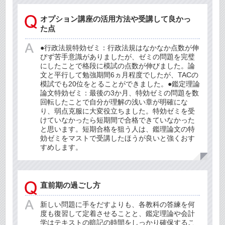
オプション講座の活用方法や受講して良かっ
た点
●行政法規特効ゼミ：行政法規はなかなか点数が伸
びず苦手意識がありましたが、ゼミの問題を完璧
にしたことで格段に模試の点数が伸びました。論
文と平行して勉強期間6ヵ月程度でしたが、TACの
模試でも20位をとることができました。●鑑定理論
論文特効ゼミ：最後の3か月、特効ゼミの問題を数
回転したことで自分が理解の浅い章が明確にな
り、弱点克服に大変役立ちました。特効ゼミを受
けていなかったら短期間で合格できていなかった
と思います。短期合格を狙う人は、鑑理論文の特
効ゼミをマストで受講したほうが良いと強くおす
すめします。
直前期の過ごし方
新しい問題に手をだすよりも、各教科の答練を何
度も復習して定着させることと、鑑定理論や会計
学はテキストの暗記の時間をしっかり確保するこ