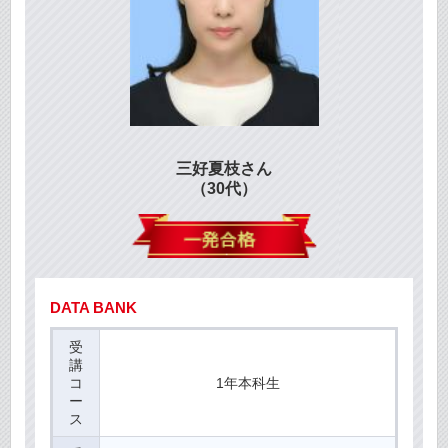
三好夏枝さん
（30代）
DATA BANK
受
講
コ
1年本科生
ー
ス