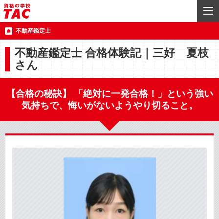
不動産鑑定士
不動産鑑定士 合格体験記｜三好 夏枝
さん
【合格の秘訣】 「絶対に一発合格！」という強い
気持ちで、悔いがないようやり切ること。