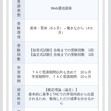
受
講
Web通信講座
形
態
受
験
産休・育休（6ヵ月）→働きながら（4カ
環
月）
境
受
験
【短答式試験】合格までの受験回数 1回
回
【論文式試験】合格までの受験回数 1回
数
学
習
ＴＡＣ受講期間以外も含めて 10ヵ月
期
学習期間中、ＴＡＣ受講期間 10ヵ月
間
得
【鑑定理論（論文）】
意
基本的に基準とTACでの学習内容から出題
科
されるため、勉強しただけ成果を出せるか
目
ら