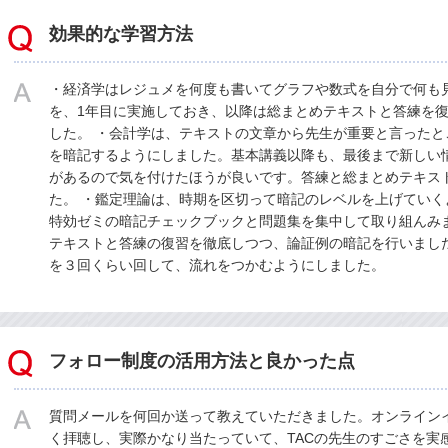
効果的な学習方法
・経済学はレジュメを何度も書いてグラフや数式を自分で何も
を、1年目に実施しておき、以降は総まとめテキストと答練を
した。 ・会計学は、テキストの文章から先生が重要と言った
を暗記するようにしました。基本講義以降も、最後まで新しい
があるので気を付けたほうが良いです。答練と総まとめテキス
た。 ・鑑定理論は、時期を区切って暗記のレベルを上げてい
特効ゼミの暗記チェックブックと問題集を集中して取り組んみ
テキストと答練の復習を徹底しつつ、論証例の暗記を行いまし
を３回くらい回して、流れをつかむようにしました。
フォロー制度の活用方法と良かった点
質問メールを何回か送って教えていただきました。オンライン
く拝聴し、実際かなり当たっていて、TACの先生のすごさを実