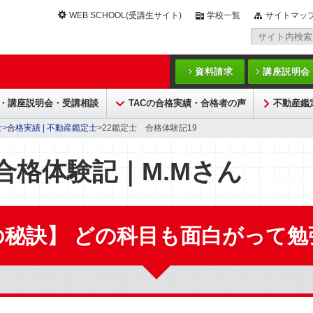
WEB SCHOOL(受講生サイト)
学校一覧
サイトマッ
資料請求
講座説明会
・講座説明会・受講相談
TACの合格実績・合格者の声
不動産鑑
士
>
合格実績 | 不動産鑑定士
>22鑑定士 合格体験記19
合格体験記｜M.Mさん
の秘訣】 どの科目も面白がって勉