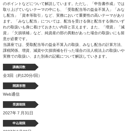
のポイントなどについて解説しています。ただし、「申告書作成」では
取り上げていないテーマの中にも、「受取配当等の益金不算入」「みな
し配当」「資本等取引」など、実務において重要性の高いテーマがあり
ます。「みなし配当」については、配当を受ける側と配当する側のいず
れの取扱いも身に着けておきたい内容と言えます。また、「増資」「減
資」「欠損填補」など、純資産の部の異動があった場合の取扱いにも留
意が必要です。
当講座では、受取配当等の益金不算入の取扱、みなし配当の計算方法、
課税関係、増資、減資や欠損填補を行った場合の法人税法上の取扱いや
実務での取扱い、また別表の記載について解説していきます。
講義回数
全3回（約120分/回）
開講形態
Web通信
受講期限
2027年７月31日
申込期限