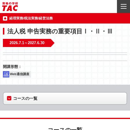
経理実務/税法実務/経営法務
法人税 申告実務の重要項目Ⅰ・Ⅱ・Ⅲ
2026.7.1～2027.6.30
Web通信講座
コースの一覧