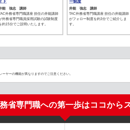
イド
ー制度
井能 強志 講師
井能 強志 講師
TAC外務省専門職講座 担任の井能講師
TAC外務省専門職講座 担任の井能講師
が外務省専門職員採用試験の試験制度
がフォロー制度を約3分でご紹介しま
を約15分でご説明いたします。
す。
レーヤーの機能が異なりますのでご注意ください。
外務省専門職への第一歩はココから