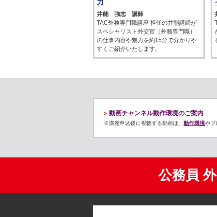
力
井能 強志 講師
TAC外務専門職講座 担任の井能講師が
スペシャリスト外交官（外務専門職）
の仕事内容や魅力を約15分で分かりや
すくご紹介いたします。
動画チャンネル動作環境のご案内
※講座申込後に視聴する動画は、
動作環境
やプ
公務員 