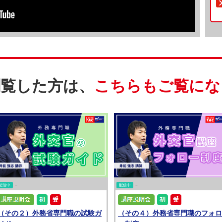
閲覧した方は、
こちらもご覧にな
配信中
~
配信中
~
（その２）外務省専門職の試験ガ
（その４）外務省専門職のフォロ