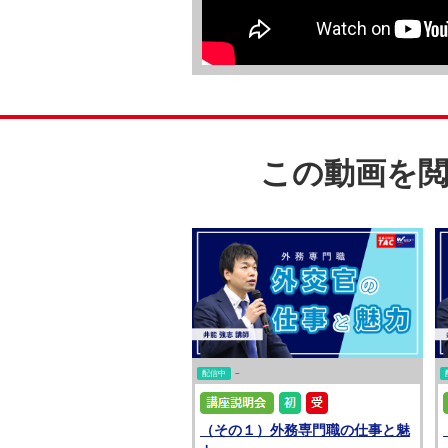
この動画を
配信中
~
（その１）外務専門職の仕事と魅