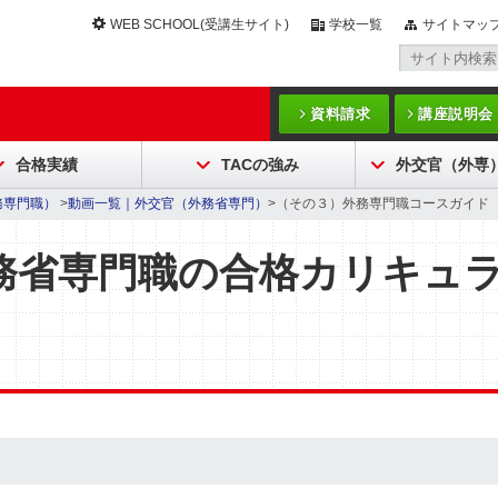
WEB SCHOOL(受講生サイト)
学校一覧
サイトマッ
資料請求
講座説明会
合格実績
TACの強み
外交官（外専
務専門職）
>
動画一覧｜外交官（外務省専門）
>（その３）外務専門職コースガイド
務省専門職の合格カリキュ