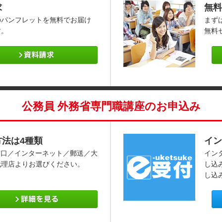
求
無料
のパンフレットを無料でお届け
まず
す。
無料
公務員 外務省専門職講座のお申込み
方法は4種類
イン
窓口／インターネット／郵送／大
イン
代理店よりお選びください。
し込
し込