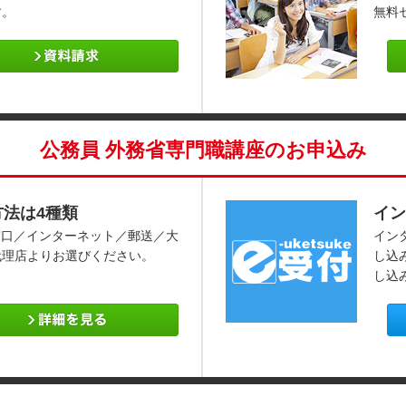
す。
無料
公務員 外務省専門職講座のお申込み
方法は4種類
イン
窓口／インターネット／郵送／大
イン
代理店よりお選びください。
し込
し込