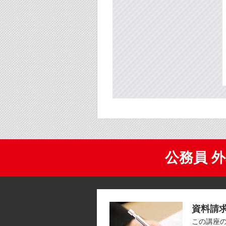
公務員 
資料請
この講座