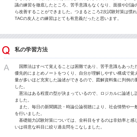
議の練習を徹底したところ、苦手意識もなくなり、面接や討論
ら改善することができました。つまるところ2次試験対策は慣
TACの友人との練習はとても有意義だったと思います。
私の学習方法
国際法はすべて覚えることは困難であり、苦手意識もあった
優先的にまとめノートをつくり、自分が理解しやすい構成で覚
量が多いほど充実した論述ができるので、図解資料集に判例の
した。
憲法はある程度の型が決まっているので、ロジカルに論述し
ました。
また、毎日の新聞購読・時論公論視聴により、社会情勢や一
を行いました。
基礎能力試験対策については、全科目をするのは非効率と感
いは得意な科目に絞り過去問をこなしました。