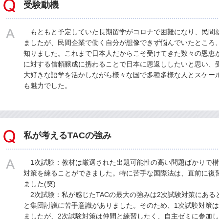
受験動機
もともと予定していた長期留学がコロナで困難になり、民間
ましたが、民間企業で働く自分が想像できず悩んでいたところ
知りました。これまで日本人だからこそ受けてきた数々の恩恵
に対する信頼醸成に携わることで日本に恩返ししたいと思い、
大好きな語学を活かしながら様々な国で多種多様な人とスケー
も魅力でした。
私が考えるTACの強み
1次試験：教材は厳選された出題可能性の高い問題ばかりで構
対策を練ることができました。特に苦手な国際法は、直前に復
ました(笑)
2次試験：私が感じたTACの最大の強みは2次試験対策にある
と集団討議に苦手意識がありました。そのため、1次試験対策
ましたが、2次試験対策は仲間と練習したく、自主ゼミに参加