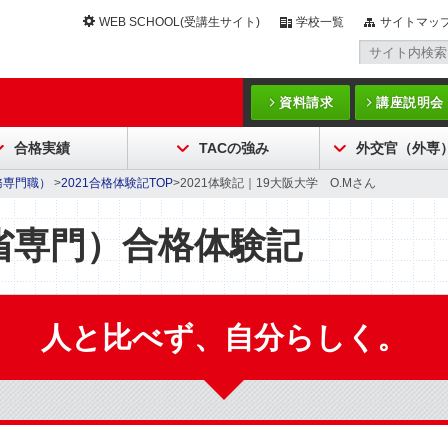
WEB SCHOOL(受講生サイト)
学校一覧
サイトマッ
資料請求
講座説明会
合格実績
TACの強み
外交官（外専
務専門職）
>
2021合格体験記TOP
>2021体験記｜19大阪大学 O.Mさん
省専門）合格体験記
人と比べず、自分らしく。