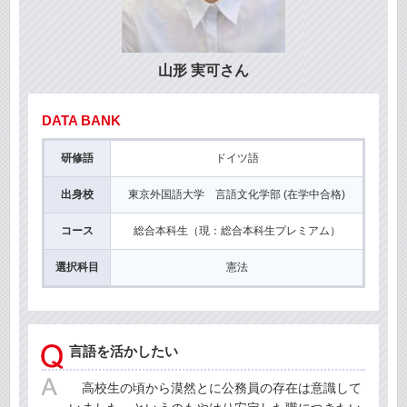
山形 実可さん
DATA BANK
研修語
ドイツ語
出身校
東京外国語大学 言語文化学部 (在学中合格)
コース
総合本科生（現：総合本科生プレミアム）
選択科目
憲法
言語を活かしたい
高校生の頃から漠然とに公務員の存在は意識して