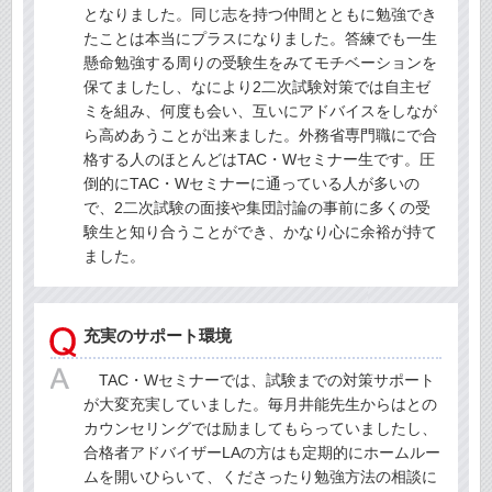
となりました。同じ志を持つ仲間とともに勉強でき
たことは本当にプラスになりました。答練でも一生
懸命勉強する周りの受験生をみてモチベーションを
保てましたし、なにより2二次試験対策では自主ゼ
ミを組み、何度も会い、互いにアドバイスをしなが
ら高めあうことが出来ました。外務省専門職にで合
格する人のほとんどはTAC・Wセミナー生です。圧
倒的にTAC・Wセミナーに通っている人が多いの
で、2二次試験の面接や集団討論の事前に多くの受
験生と知り合うことができ、かなり心に余裕が持て
ました。
充実のサポート環境
TAC・Wセミナーでは、試験までの対策サポート
が大変充実していました。毎月井能先生からはとの
カウンセリングでは励ましてもらっていましたし、
合格者アドバイザーLAの方はも定期的にホームルー
ムを開いひらいて、くださったり勉強方法の相談に