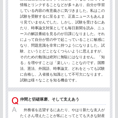
情報とリンクすることなどが多々あり、自分が学習
している内容の有意義さに気づきました。私はこの
試験を受験するに至るまで、正直ニュースもあんま
り見ていませんでした。しかし、試験を受けるにあ
たり、時事論文対策としても毎日新聞を読み、ニュ
ースの解説番組を見るのが日課になりました。それ
によって自分が世の中で起こっていることに敏感に
なり、問題意識を非常に持つようになりました。試
験、というとどことなくつらいように思えますが、
そのための勉強は絶対に無駄にはなりません。「知
る」を増やすことは「楽しい」ことなのです。国際
法、憲法、外国語、時事論文、どれをとっても試験
に合格し、入省後も知識として不可欠になります。
試験は様々なことを知る機会です。
仲間と切磋琢磨、そして支えあう
外務省を志望するにあたり、やはり新たな友人が
たくさん増えたことが私にとってとても大きな財産