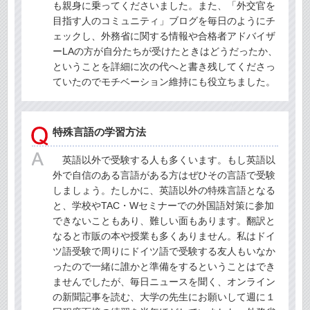
も親身に乗ってくださいました。また、「外交官を
目指す人のコミュニティ」ブログを毎日のようにチ
ェックし、外務省に関する情報や合格者アドバイザ
ーLAの方が自分たちが受けたときはどうだったか、
ということを詳細に次の代へと書き残してくださっ
ていたのでモチベーション維持にも役立ちました。
特殊言語の学習方法
英語以外で受験する人も多くいます。もし英語以
外で自信のある言語がある方はぜひその言語で受験
しましょう。たしかに、英語以外の特殊言語となる
と、学校やTAC・Wセミナーでの外国語対策に参加
できないこともあり、難しい面もあります。翻訳と
なると市販の本や授業も多くありません。私はドイ
ツ語受験で周りにドイツ語で受験する友人もいなか
ったので一緒に誰かと準備をするということはでき
ませんでしたが、毎日ニュースを聞く、オンライン
の新聞記事を読む、大学の先生にお願いして週に１