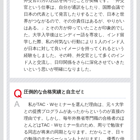
外交官の方のお話を伺ったことが契機です。「外交
官という仕事は、自分が通訳をしたり、国際会議で
日本の代表として発言したりすることで、日本と世
界がつながるので、その分責任はあるが、やりがい
はある。」とその方が仰っていたことが印象的でし
た。大学入学後はヒンディー語を専攻し、インド留
学した際、私の何気ない行動により１人のインド人
が日本に対して良いイメージを持ってくれるという
経験をしました。その時、外交官として多くのイン
ド人と交流し、日印関係をさらに深化させていきた
いという思いが明確になりました。
圧倒的な合格実績と自主ゼミ
私がTAC・Wセミナーを選んだ理由は、元々大学
との提携プログラムがあったからというのが直接の
理由です。しかし、毎年外務省専門職の合格者のほ
とんどはTAC・Wセミナー生のため、周りで勉強す
る同志が将来の同期となります。だからこそ、日々
の勉強のモチベーションも上がりますし、優秀な仲