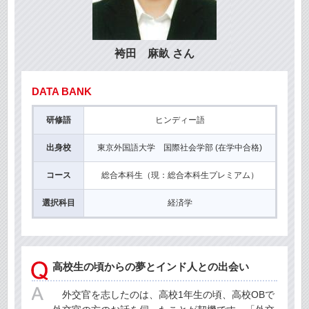
袴田 麻畝 さん
DATA BANK
研修語
ヒンディー語
出身校
東京外国語大学 国際社会学部 (在学中合格)
コース
総合本科生（現：総合本科生プレミアム）
選択科目
経済学
高校生の頃からの夢とインド人との出会い
外交官を志したのは、高校1年生の頃、高校OBで