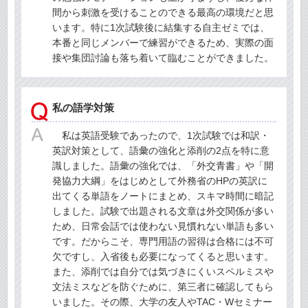
間から刺激を受けることのできる最高の環境だと思
います。特に1次試験後に結集する自主ゼミでは、
本番と同じメンバーで練習ができるため、実際の面
接や集団討論も落ち着いて臨むことができました。
私の語学対策
私は英語受験であったので、1次試験では和訳・
英訳対策として、語彙の強化と添削の2点を特に意
識しました。語彙の強化では、「外交青書」や「開
発協力大綱」をはじめとして外務省のHPの英訳に
出てくる単語をノートにまとめ、スキマ時間に暗記
しました。試験で出題される文章は外交関係が多い
ため、日常会話では使わない見慣れない単語も多い
です。だからこそ、専門用語の習得は合格には不可
欠ですし、入省後も必要になってくると思います。
また、添削では自分では気づきにくいスペルミスや
文法ミスなどを防ぐために、第三者に確認してもら
いました。その際、大学の友人やTAC・Wセミナー