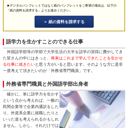
★デジタルパンフレットではなく紙のパンフレットをご希望の場合は、以下の
「紙の資料を請求する」よりお進みください。
紙の資料を請求する
語学力を生かすことのできる仕事
外国語学部等の学部で大学生活の大半を語学の習得に費やしてき
た皆さんの中にはきっと、
将来はこれまで学んできたことを生かせ
る仕事に就きたい
と思う方がいると思います。そのような方に是非
一度考えて頂きたいのが「外務省専門職員」です。
外務省専門職員と外国語学部出身者
確かに、単に語学力を生かす
という点から考えれば、一般の
民間企業等で企業内通訳をした
り、外資系企業に就職したりと
いった道も考えられるかもしれ
ません。しかし、それだけでは