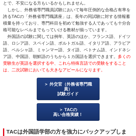
とで、不安になる方もいるかもしれません。
しかし、外務省専門職員試験において毎年圧倒的な合格占有率を
誇るTACの「外務省専門職講座」は、長年の同試験に対する情報蓄
積量を持っており、専門科目を初めて勉強する人であっても十分合
格可能なレベルまでもっていける教材が揃っています。
外国語の試験に関しては例年、英語のほか、フランス語、ドイツ
語、ロシア語、スペイン語、ポルトガル語、イタリア語、アラビア
語、ペルシャ語、ミャンマー語、タイ語、ベトナム語、インドネシ
ア語、中国語、朝鮮語のうちから１カ国語を選択できます。
多くの
受験生が英語を選択する中、これら特殊言語での受験をすること
は、二次試験においても大きなアピールになります。
外交官（外務省専門職
員）
試験ガイド
TACの
高い合格実績！
TACは外国語学部の方を強力にバックアップしま