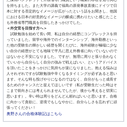
を持ちました。また大学の講義で福島の原発事故直後にドイツで日
本に対する否定的なイメージが広がったという話をお聞きし、他国
における日本の好意的なイメージの醸成に携わりたいと感じたこと
も外務省専門職員を目指したきっかけでした。
＜外交官を目指す方へ＞
試験勉強を始めて長い間、私は自分の経歴にコンプレックスを持
っていました。留学や海外でのインターンシップ、海外勤務といっ
た他の受験生の輝かしい経歴を聞くたびに、海外経験が極端に少な
い自分の経歴がとても地味で平凡に思え外務省に向いていないので
はないかと不安になりました。ですが、無理に周りと張り合わなく
ていいから自分らしく自分の強みで戦えばいい、というアドバイス
を頂いたことをきっかけに気持ちが楽になりました。抱える悩みは
人それぞれですが試験勉強中辛くなるタイミングが必ずあると思い
ます。そんな時も投げやりになるのではなく、自分がもっと成長す
るためのチャンスだと捉えてほしいです（私が受験生だった時はそ
こまで前向きには考えられませんでしたが、後から考えると切実に
思います）。辛い時は周りをどんどん頼ればいいと思います。合格
に向かって貪欲に、逆境でもしなやかに、自分らしさを忘れずに頑
張ってください！
奥野さんの合格体験記はこちら