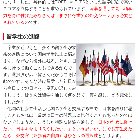
になりました。具体的にはTOEFLやIELTSといった語学試験で高い
スコアを取得することが求められています。
留学を通して高い語学
力を身に付けたみなさんは、まさに今世界の外交シーンから必要と
されている
のです。
留学生の進路
卒業が近づくと、多くの留学生が将
来の進路について国内学生以上に悩み
ます。なぜなら海外に残ることも、日
本に帰って働くこともできるからで
す。選択肢が広い皆さんだからこそ悩
むのです。そんな時は留学した初日か
ら今日までの日々を一度思い返してみ
ましょう。皆さんは留学を通じて何を見て、何を感じ、どう変化し
ましたか？
他国の社会で生活し他国の学生と交流する中で、日本を誇りに思
うこともあれば、反対に日本の問題点に気付くこともあったのでは
ないでしょうか。こうした特殊な経験を通じて
「日本のために働き
たい。日本を今より良くしたい。」という思いが少しでも芽生えた
なら、外交官（外務省の職員）はひとつの選択肢
となります。