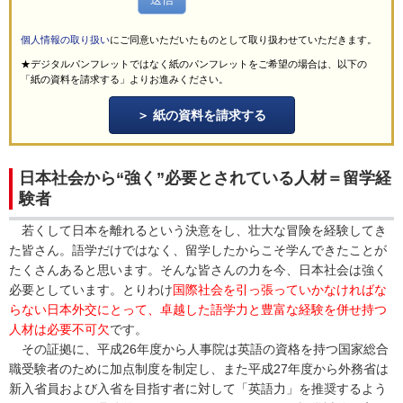
個人情報の取り扱い
にご同意いただいたものとして取り扱わせていただきます。
★デジタルパンフレットではなく紙のパンフレットをご希望の場合は、以下の
「紙の資料を請求する」よりお進みください。
紙の資料を請求する
日本社会から“強く”必要とされている人材＝留学経
験者
若くして日本を離れるという決意をし、壮大な冒険を経験してき
た皆さん。語学だけではなく、留学したからこそ学んできたことが
たくさんあると思います。そんな皆さんの力を今、日本社会は強く
必要としています。とりわけ
国際社会を引っ張っていかなければな
らない日本外交にとって、卓越した語学力と豊富な経験を併せ持つ
人材は必要不可欠
です。
その証拠に、平成26年度から人事院は英語の資格を持つ国家総合
職受験者のために加点制度を制定し、また平成27年度から外務省は
新入省員および入省を目指す者に対して「英語力」を推奨するよう