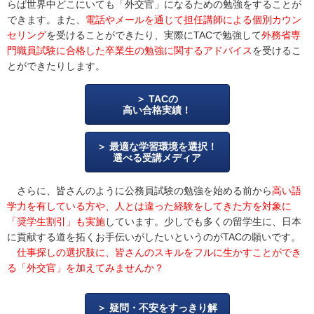
らば世界中どこにいても「外交官」になるための勉強をすることが
できます。また、
電話やメールを通じて担任講師による個別カウン
セリング
を受けることができたり、実際にTACで勉強して
外務省専
門職員試験に合格した卒業生の勉強に関するアドバイス
を受けるこ
とができたりします。
TACの
高い合格実績！
最適な学習環境を選択！
選べる受講メディア
さらに、皆さんのように公務員試験の勉強を始める前から
高い語
学力を有している方や、人とは違った経験をしてきた方を対象に
「奨学生割引」も実施
しています。少しでも多くの留学生に、日本
に貢献する道を拓くお手伝いがしたいというのがTACの願いです。
仕事探しの選択肢に、皆さんのスキルをフルに生かすことができ
る「外交官」を加えてみませんか？
疑問・不安をすっきり解