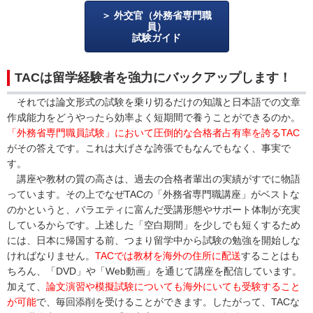
外交官（外務省専門職
員）
試験ガイド
TACは留学経験者を強力にバックアップします！
それでは論文形式の試験を乗り切るだけの知識と日本語での文章
作成能力をどうやったら効率よく短期間で養うことができるのか。
「外務省専門職員試験」において圧倒的な合格者占有率を誇るTAC
がその答えです。これは大げさな誇張でもなんでもなく、事実で
す。
講座や教材の質の高さは、過去の合格者輩出の実績がすでに物語
っています。その上でなぜTACの「外務省専門職講座」がベストな
のかというと、バラエティに富んだ受講形態やサポート体制が充実
しているからです。上述した「空白期間」を少しでも短くするため
には、日本に帰国する前、つまり留学中から試験の勉強を開始しな
ければなりません。
TACでは教材を海外の住所に配送
することはも
ちろん、「DVD」や「Web動画」を通じて講座を配信しています。
加えて、
論文演習や模擬試験についても海外にいても受験すること
が可能
で、毎回添削を受けることができます。したがって、TACな