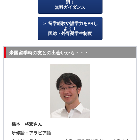
消！
無料ガイダンス
留学経験や語学力をPRし
よう！
国総・外専奨学生制度
米国留学時の友との出会いから・・・
橋本 将宏さん
研修語：アラビア語