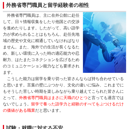
外務省専門職員と留学経験者の相性
外務省専門職員は、主に在外公館に赴任
して、日々情報収集をしたり他国との交渉
を進めたりします。したがって、高い語学
力が求められることはもちろん、赴任先地
域の歴史や文化に精通していなければなり
ません。また、海外での生活が長くなるた
め、新しい環境に入った時の適応能力や忍
耐力、はたまたコネクションを広げるため
のコミュニケーション能力なども要求され
ます。
こうした能力は留学を乗り切った皆さんならば持ち合わせている
と思います。言葉の壁にぶつかり、文化の違いに悩み、これまでに
もそうした苦しい時期を楽しみながら乗り越えてこられた皆さんに
とって、
外務省専門職員はまさに天職のひとつ
と言っても過言では
ないでしょう。
留学で養った語学力と経験のすべてをぶつけるだけ
の価値がある職業
だと思います。
試験・就職に対する不安