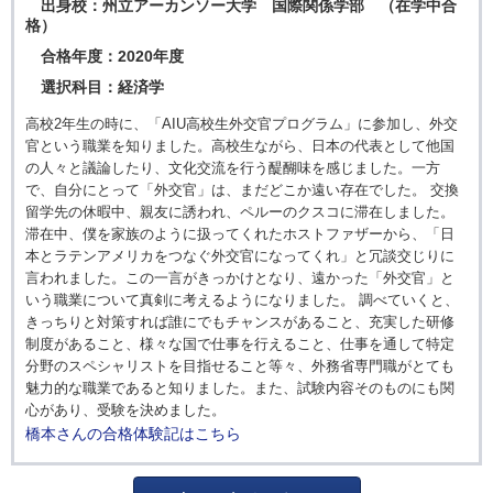
出身校：州立アーカンソー大学 国際関係学部 （在学中合
格）
合格年度：2020年度
選択科目：経済学
高校2年生の時に、「AIU高校生外交官プログラム」に参加し、外交
官という職業を知りました。高校生ながら、日本の代表として他国
の人々と議論したり、文化交流を行う醍醐味を感じました。一方
で、自分にとって「外交官」は、まだどこか遠い存在でした。 交換
留学先の休暇中、親友に誘われ、ペルーのクスコに滞在しました。
滞在中、僕を家族のように扱ってくれたホストファザーから、「日
本とラテンアメリカをつなぐ外交官になってくれ」と冗談交じりに
言われました。この一言がきっかけとなり、遠かった「外交官」と
いう職業について真剣に考えるようになりました。 調べていくと、
きっちりと対策すれば誰にでもチャンスがあること、充実した研修
制度があること、様々な国で仕事を行えること、仕事を通して特定
分野のスペシャリストを目指せること等々、外務省専門職がとても
魅力的な職業であると知りました。また、試験内容そのものにも関
心があり、受験を決めました。
橋本さんの合格体験記はこちら