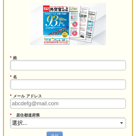
*
姓
*
名
*
メール アドレス
*
居住都道府県
送信