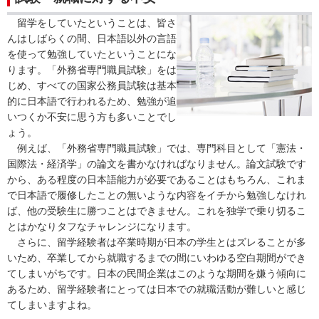
留学をしていたということは、皆さ
んはしばらくの間、日本語以外の言語
を使って勉強していたということにな
ります。「外務省専門職員試験」をは
じめ、すべての国家公務員試験は基本
的に日本語で行われるため、勉強が追
いつくか不安に思う方も多いことでし
ょう。
例えば、「外務省専門職員試験」では、専門科目として「憲法・
国際法・経済学」の論文を書かなければなりません。論文試験です
から、ある程度の日本語能力が必要であることはもちろん、これま
で日本語で履修したことの無いような内容をイチから勉強しなけれ
ば、他の受験生に勝つことはできません。これを独学で乗り切るこ
とはかなりタフなチャレンジになります。
さらに、留学経験者は卒業時期が日本の学生とはズレることが多
いため、卒業してから就職するまでの間にいわゆる空白期間ができ
てしまいがちです。日本の民間企業はこのような期間を嫌う傾向に
あるため、留学経験者にとっては日本での就職活動が難しいと感じ
てしまいますよね。