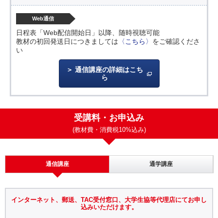
Web通信
日程表「Web配信開始日」以降、随時視聴可能
教材の初回発送日につきましては
〈こちら〉
をご確認くださ
い
通信講座の詳細はこち
ら
受講料・お申込み
(教材費・消費税10%込み)
通信講座
通学講座
インターネット、郵送、TAC受付窓口、大学生協等代理店にてお申し
込みいただけます。