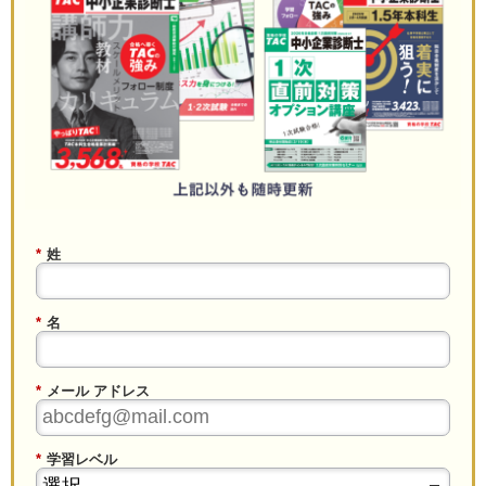
*
姓
*
名
*
メール アドレス
*
学習レベル