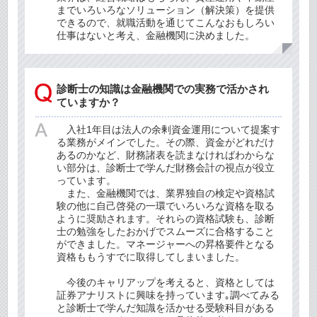
までいろいろなソリューション（解決策）を提供
できるので、就職活動を通じてこんなおもしろい
仕事はないと考え、金融機関に決めました。
診断士の知識は金融機関での実務で活かされ
ていますか？
入社1年目は法人の余剰資金運用について提案す
る業務がメインでした。その際、資金がどれだけ
あるのかなど、財務諸表を読まなければわからな
い部分は、診断士で学んだ財務会計の視点が役立
っています。
また、金融機関では、業界独自の検定や資格試
験の他に自己啓発の一環でいろいろな資格を取る
ように奨励されます。それらの資格試験も、診断
士の勉強をしたおかげでスムーズに合格すること
ができました。マネージャーへの昇格要件となる
資格ももうすでに取得してしまいました。
今後のキャリアップを考えると、資格としては
証券アナリストに興味を持っています｡調べてみる
と診断士で学んだ知識を活かせる受験科目がある