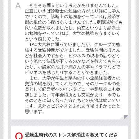
そもそも両立という考えがありませんでした。
正直にいえば診断士の勉強の方がより詳細に学ん
でいくので、診断士の勉強をやっていれば経済学
部の単位の心配はありませんでした｡定期試験でも
良い点数が取れましたし、両立というより診断士
の勉強をやっていれば、大学の勉強もうまくいく
という感じでした。
TAC大宮校に通っていましたが、グループで勉
強する受験仲間ができました。受験仲間のほとん
どが社会人ですから、ビジネスの現場の話やどう
いう流れで決済が下りるのかなどを教えてもらっ
たり、小説家の池井戸潤さんの本やドラマなどで
ビジネスを感じたりすることができました。
また、大学が学生と県内の中小企業経営者との
交流の場を設けてくれたので、そのサークルの会
長として経営者へのインタビューや懇親会にも参
加しました。青年会議所とも交流があり、今でも
そのときに知り合った方たちとの交流は続いてい
ます。意外とビジネスとふれあう場は多かったと
思います。
受験生時代のストレス解消法を教えてくださ