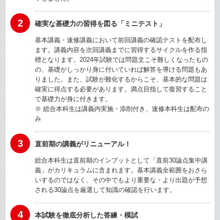
2
確実な基礎力の習得を図る「ミニテスト」
基本講義・速修講義において前回講義の確認テストを配布し
ます。講義内容を次回講義までに習得するサイクルを作る指
標となります。2024年試験では問題文こそ難しくなったもの
の、基礎がしっかり身に付いていれば解答を導ける問題もあ
りました。また、試験が難化するからこそ、基本的な問題は
確実に得点する必要があります。満点目指して復習すること
で基礎力が身に付きます。
※ 総合本科生は講義内実施・添削付き、速修本科生は配布の
み
3
直前期の講義がリニューアル！
総合本科生は直前期のインプットとして「直前30論点集中講
義」がカリキュラムに含まれます。基本講義全範囲をおさら
いするのではなく、その中でもより重要な・より出題が予想
される30論点を厳選して知識の確認を行います。
4
本試験を徹底分析した答練・模試