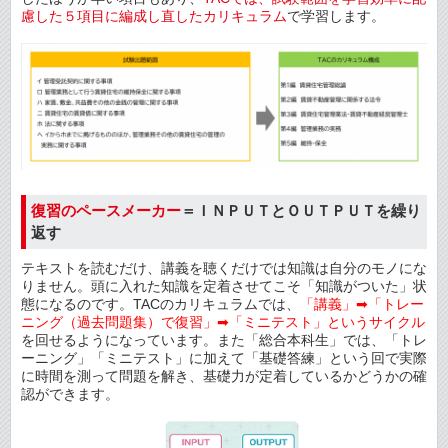
慮した５項目に編成し直したカリキュラム
で学習します。
復習のペースメーカー
＝ＩＮＰＵＴとＯＵＴＰＵＴを繰り
返す
テキストを読むだけ、講義を聴くだけでは知識は自分のモノにな
りません。頭に入れた知識を定着させてこそ「知識がついた」状
態になるのです。TACのカリキュラムでは、
「講義」➡「トレー
ニング（過去問題集）で復習」➡「ミニテスト」というサイクル
を回せるようになっています。また「総合本科生」では、「トレ
ーニング」「ミニテスト」に加えて「基礎答練」という回で実際
に時間を測って問題を解き、基礎力が定着しているかどうかの確
認ができます。