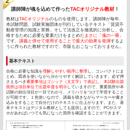
講師陣が魂を込めて作った
TACオリジナル教材
！
教材は
TACオリジナル
のものを使用します。講師陣が毎年、
本試験問題、試験実施団体が刊行しているテキスト「賃貸不
動産管理の知識と実務」そして法改正を徹底的に分析し、合
格するために必要な要素だけをまとめた
まさに「魂の一冊」
です。
講義と併せて使用することで最大の効果を発揮
するよ
うに作られた教材ですので、市販もおこなっておりません。
基本テキスト
合格に必要な知識を
理解しやすい順序に整理
し、コンパクトにま
とめ、図表を使いながら分かりやすく解説していきます。必ず押
さえるべき
重要事項はゴシック（太文字）で表記し、本試験出題
箇所は項目単位で出題年度を明示
していますので、重要箇所や本
試験の頻出項目が一目でわかり、メリハリをつけて学習すること
が可能です。１色使いなので、講義を聴きながらマーカーや書き
込みをすることで自分だけのテキストに仕上がります。また、基
本テキストはデジタル教材としても提供しますので、PCやスマ
ホがあればいつでも気になった箇所を確認することができます。