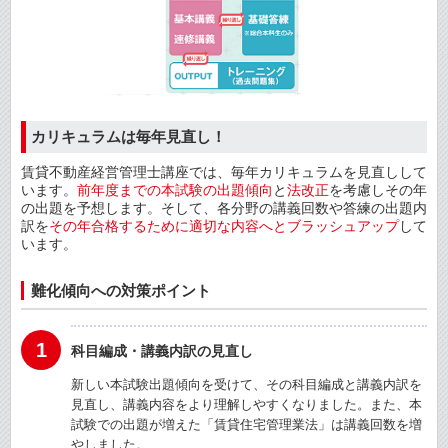
カリキュラムは毎年見直し！
賃貸不動産経営管理士講座では、毎年カリキュラムを見直しして
います。
前年度までの本試験の出題傾向
と
法改正
を考慮しその年
の出題を予想します。そして、各分野の講義回数や答練の出題内
訳を
その年合格するために適切な内容へとブラッシュアップ
して
います。
難化傾向への対策ポイント
1
科目編成・講義内訳の見直し
新しい本試験出題傾向を受けて、その科目編成と講義内訳を
見直し、講義内容をより理解しやすくなりました。また、本
試験での出題が増えた「賃貸住宅管理業法」は講義回数を増
やしました。