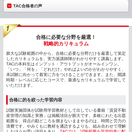
TAC合格者の声
合格に必要な分野を厳選！
戦略的カリキュラム
膨大な試験範囲の中から、合格に必要な分野だけを厳選して策定
したカリキュラムを、実力派講師陣がわかりやすく講義します。
TACの本科生はインプット・アウトプットがオールインワン。
「いつ」「何を」「どれだけ」やればよいのかがわかりやすく、
本試験に向かって着実に力をつけることができます。また、開講
時期・レベルに応じたコースで、最適なカリキュラムで学習して
いただけます。
合格に的を絞った学習内容
試験実施団体が試験用学習教材として出している書籍「賃貸不動
産管理の知識と実務」は掲載項目が膨大です。多岐にわたる出題
範囲を、得点の勘どころを掴まないままやるのは、時間と労力の
浪費です。やみくもに教材を通読するよりも、組み合わせて理解
したほうが早い項目もあり、
TACでは、試験範囲を学習効率に配