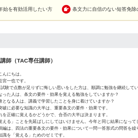
年始を有効活用したい方
条文力に自信のない短答免除
也講師（TAC専任講師）
こんにちは。
松宮一也です。
答試験で点数が足りずに悔しい思いをした方は、順調に勉強を継続して
なった人は、条文の要件・効果を覚える勉強をしていますか？
験となる人は、講義で学習したことを身に着けていますか？
突破に必要な知識の大半は、重要条文の要件・効果です。
れを正確に覚えるかどうかで、合否の大半は決まります。
覚える」ことを先延ばしにしてはいけません。今年と同じ結果になって
訓編は、四法の重要条文の要件・効果について一問一答形式の問答を繰
知識を「覚える」ためのゼミです。