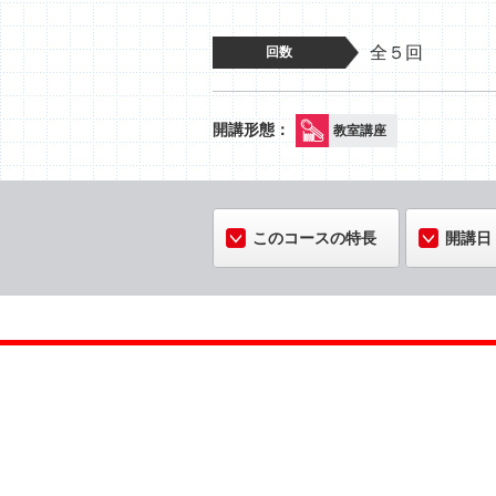
全５回
回数
教室講座
このコースの特長
開講日