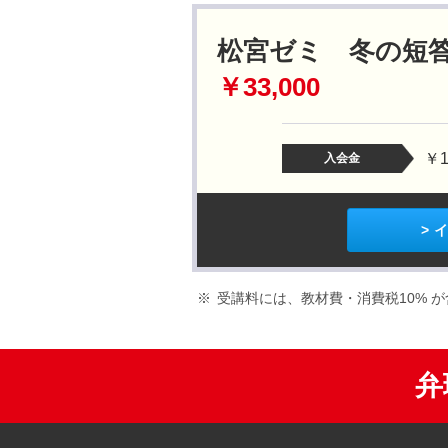
松宮ゼミ 冬の短
￥33,000
￥1
入会金
イ
受講料には、教材費・消費税10% 
弁