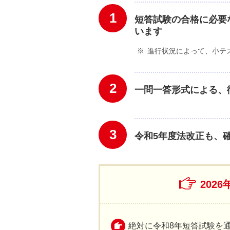
1
短答試験の合格に必要
います
進行状況によって、小テ
2
一問一答形式による、
3
令和5年度法改正も、
202
絶対に令和8年短答試験を