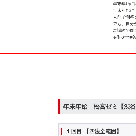
年末年始に
年末年始に
人前で問答
でも、自分
本試験で間
令和8年短
年末年始 松宮ゼミ【渋谷
１回目 【四法全範囲】