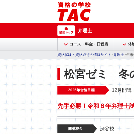
弁理士
コース・料金・日程表
体
資格試験・資格取得の情報サイト
>
弁理士
>年
松宮ゼミ 冬
12月開講
2026年合格目標
先手必勝！令和８年弁理士
渋谷校
開講校舎