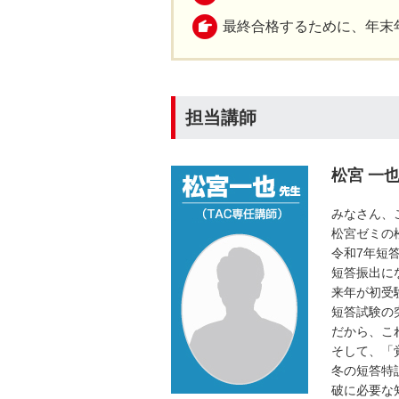
最終合格するために、年末
担当講師
松宮 一
みなさん、
松宮ゼミの
令和7年短
短答振出に
来年が初受
短答試験の
だから、こ
そして、「
冬の短答特
破に必要な