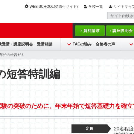
WEB SCHOOL(受講生サイト)
学校一覧
サイトマッ
資料請求
講座説明会
験受講・講座説明会・受講相談
TACの強み・合格者の声
末年始の松宮ゼミ
の短答特訓編
試験の突破のために、年末年始で短答基礎力を確立
20名程
定員