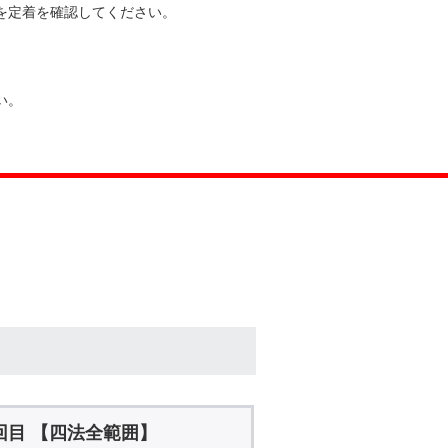
を定着を確認してください。
い。
回目 【四法全範囲】