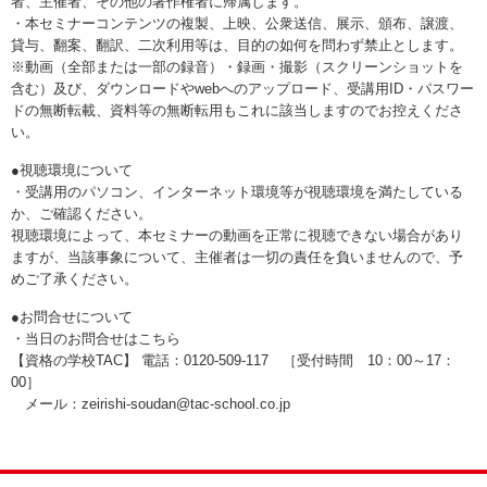
者、主催者、その他の著作権者に帰属します。
・本セミナーコンテンツの複製、上映、公衆送信、展示、頒布、譲渡、
貸与、翻案、翻訳、二次利用等は、目的の如何を問わず禁止とします。
※動画（全部または一部の録音）・録画・撮影（スクリーンショットを
含む）及び、ダウンロードやwebへのアップロード、受講用ID・パスワー
ドの無断転載、資料等の無断転用もこれに該当しますのでお控えくださ
い。
●視聴環境について
・受講用のパソコン、インターネット環境等が視聴環境を満たしている
か、ご確認ください。
視聴環境によって、本セミナーの動画を正常に視聴できない場合があり
ますが、当該事象について、主催者は一切の責任を負いませんので、予
めご了承ください。
●お問合せについて
・当日のお問合せはこちら
【資格の学校TAC】 電話：0120‐509‐117 ［受付時間 10：00～17：
00］
メール：zeirishi-soudan@tac-school.co.jp