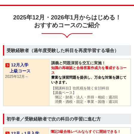
2025年12月・2026年1月からはじめる！
おすすめコース
のご紹介
受験経験者（過年度受験した科目を再度学習する場合）
講義と問題演習を交互に実施！
12月入学
知識の再確認と合格答案作成力を養成するコー
上級コース
ス
2025年12月～
豊富な演習問題を提供し、万全な対策を講じて
いきます。
【開講科目】住民税を除く全10科目
【講義ペース】
簿記・財表・法人・所得・相続：週2回
消費・酒税・固定・事業・国徴：週1回
初学者／受験経験者で次の科目の学習に進む方
簿記3級合格レベルならすぐに開始できる！
12月・1月入学