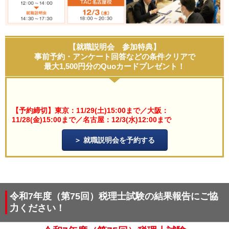
【就職説明会 参加特典】
事前予約・アンケート回答などの条件クリアで
最大1,500円分のQuoカードプレゼント！
【予約締切】東京：11/29(土)15:00まで／大阪：
11/28(金)15:00まで／名古屋：12/3(水)12:00まで
就職説明会を予約する
令和7年度（第75回）税理士試験の結果報告にご協
力ください！