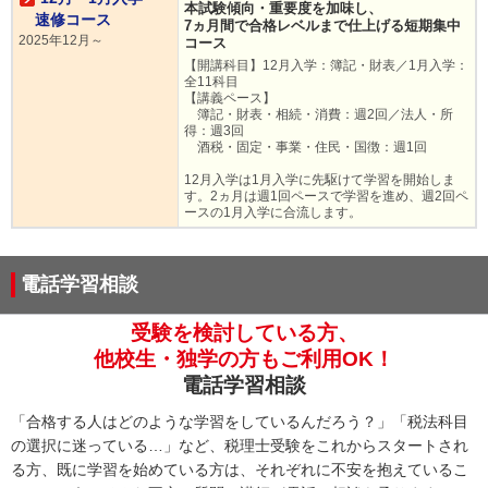
本試験傾向・重要度を加味し、
速修コース
7ヵ月間で合格レベルまで仕上げる短期集中
2025年12月～
コース
【開講科目】12月入学：簿記・財表／1月入学：
全11科目
【講義ペース】
簿記・財表・相続・消費：週2回／法人・所
得：週3回
酒税・固定・事業・住民・国徴：週1回
12月入学は1月入学に先駆けて学習を開始しま
す。2ヵ月は週1回ペースで学習を進め、週2回ペ
ースの1月入学に合流します。
電話学習相談
受験を検討している方、
他校生・独学の方もご利用OK！
電話学習相談
「合格する人はどのような学習をしているんだろう？」「税法科目
の選択に迷っている…」など、税理士受験をこれからスタートされ
る方、既に学習を始めている方は、それぞれに不安を抱えているこ