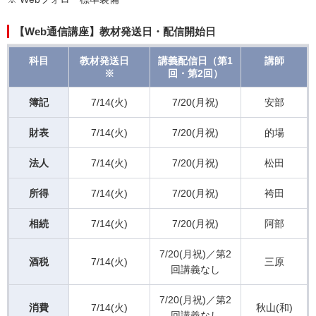
【Web通信講座】教材発送日・配信開始日
科目
教材発送日
講義配信日（第1
講師
※
回・第2回）
簿記
7/14(火)
7/20(月祝)
安部
財表
7/14(火)
7/20(月祝)
的場
法人
7/14(火)
7/20(月祝)
松田
所得
7/14(火)
7/20(月祝)
袴田
相続
7/14(火)
7/20(月祝)
阿部
7/20(月祝)／第2
酒税
7/14(火)
三原
回講義なし
7/20(月祝)／第2
消費
7/14(火)
秋山(和)
回講義なし