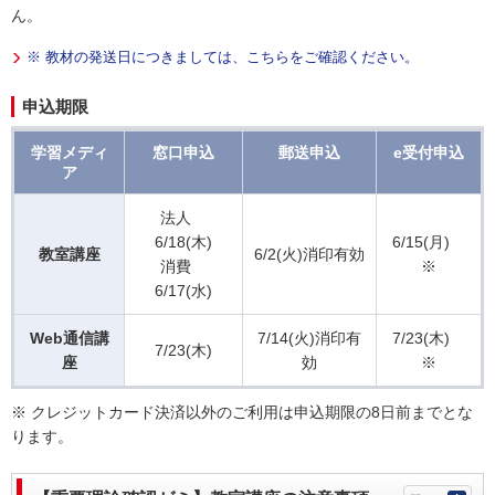
ん。
※ 教材の発送日につきましては、こちらをご確認ください。
申込期限
学習メディ
窓口申込
郵送申込
e受付申込
ア
法人
6/18(木)
6/15(月)
教室講座
6/2(火)消印有効
消費
※
6/17(水)
Web通信講
7/14(火)消印有
7/23(木)
7/23(木)
座
効
※
※ クレジットカード決済以外のご利用は申込期限の8日前までとな
ります。