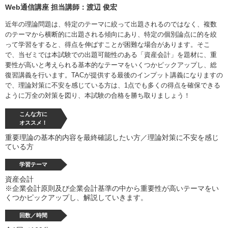
Web通信講座 担当講師：渡辺 俊宏
近年の理論問題は、特定のテーマに絞って出題されるのではなく、複数
のテーマから横断的に出題される傾向にあり、特定の個別論点に的を絞
って学習をすると、得点を伸ばすことが困難な場合があります。そこ
で、当ゼミでは本試験での出題可能性のある「資産会計」を題材に、重
要性が高いと考えられる基本的なテーマをいくつかピックアップし、総
復習講義を行います。TACが提供する最後のインプット講義になりますの
で、理論対策に不安を感じている方は、1点でも多くの得点を確保できる
ように万全の対策を図り、本試験の合格を勝ち取りましょう！
こんな方に
オススメ！
重要理論の基本的内容を最終確認したい方／理論対策に不安を感じ
ている方
学習テーマ
資産会計
※企業会計原則及び企業会計基準の中から重要性が高いテーマをい
くつかピックアップし、解説していきます。
回数／時間