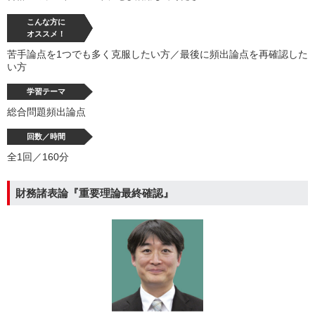
こんな方に
オススメ！
苦手論点を1つでも多く克服したい方／最後に頻出論点を再確認した
い方
学習テーマ
総合問題頻出論点
回数／時間
全1回／160分
財務諸表論『重要理論最終確認』