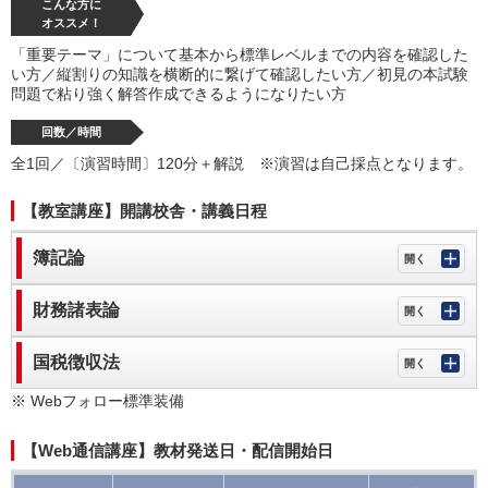
こんな方に
オススメ！
「重要テーマ」について基本から標準レベルまでの内容を確認した
い方／縦割りの知識を横断的に繋げて確認したい方／初見の本試験
問題で粘り強く解答作成できるようになりたい方
回数／時間
全1回／〔演習時間〕120分＋解説 ※演習は自己採点となります。
【教室講座】開講校舎・講義日程
簿記論
財務諸表論
国税徴収法
※ Webフォロー標準装備
【Web通信講座】教材発送日・配信開始日