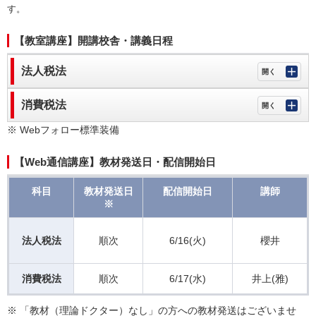
す。
【教室講座】開講校舎・講義日程
法人税法
消費税法
※ Webフォロー標準装備
【Web通信講座】教材発送日・配信開始日
科目
教材発送日
配信開始日
講師
※
法人税法
順次
6/16(火)
櫻井
消費税法
順次
6/17(水)
井上(雅)
※ 「教材（理論ドクター）なし」の方への教材発送はございませ