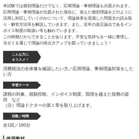
本試験では個別理論だけでなく、応用理論・事例理論も出題されます。
応用理論・事例理論が出題された場合に、覚えた個別理論をどのように
活用し対応していくのかについて、理論体系を意識した問題文の読み取
り・解答方法等を解説していきます。また、近年の改正論点であるイン
ボイス制度の取扱い等も触れていきます。
この時期だからできることがあります。不安な気持ちを一緒に整理し、
当ゼミを通じて理論の得点力アップを図っていきましょう！
こんな方に
オススメ！
消費税法の全体像を確認したい方／応用理論、事例理論対策をした
い方
学習テーマ
課税の対象、税額控除、インボイス制度、国境を越えた役務の提
供 など
（注）理論ドクターの第１章を取り上げます。
回数／時間
全1回／180分
使用教材