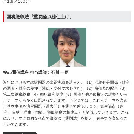
全1回／160分
国税徴収法『重要論点総仕上げ』
Web通信講座 担当講師：石川 一臣
近年における本試験問題の出題実績を辿ると、（1）滞納処分関係（財産
の調査・財産の差押え関係・交付要求を含む）（2）換価及び配当（3）
第二次納税義務（4）徴収緩和制度（5）国税と他の債権との調整といっ
たテーマから多く出題されています。当ゼミでは、これらテーマを含め
た基本事項を演習問題（過去問）を通じて確認しつつ、派生論点（趣
旨・ 目的・理由・根拠、類似制度の相違点）も解説していきます。これ
により、マクロ的な視点で徴収法（通則法）を捉え、解答力を高めるこ
とができます。