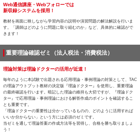
Web通信講座・Webフォローでは
新収録システムを採用！
教材を画面に映しながら学習内容の説明や演習問題の解法解説を行いま
す。「講師はどのように問題に取り組むのか」など、具体的に確認がで
きます！
重要理論確認ゼミ（法人税法・消費税法）
理論対策は理論ドクターの活用が近道！
毎年のように本試験で出題される応用理論・事例理論の対策として、TAC
の理論アウトプット教材の決定版『理論ドクター』を使用し、重要理論
の最終確認を行います。暗記した理論の維持も大切ですが、『理論ドク
ター』で応用理論・事例理論における解答作成のポイントを確認するこ
とも重要です。
「理論ドクターの重要性は分かっているものの、どのように活用すれば
いいか分からない」という方には必須のゼミです。
当ゼミを通して理論答案の作成方法等を習得し、合格を勝ち取りましょ
う！