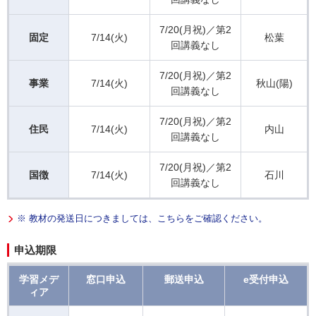
7/20(月祝)／第2
固定
7/14(火)
松葉
回講義なし
7/20(月祝)／第2
事業
7/14(火)
秋山(陽)
回講義なし
7/20(月祝)／第2
住民
7/14(火)
内山
回講義なし
7/20(月祝)／第2
国徴
7/14(火)
石川
回講義なし
※ 教材の発送日につきましては、こちらをご確認ください。
申込期限
学習メデ
窓口申込
郵送申込
e受付申込
ィア