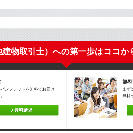
地建物取引士）への第一歩はココか
求
無料
のパンフレットを無料でお届け
まず
す。
無料