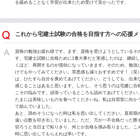
を緩めることなく学習が出来たため受けて良かったです。
これから宅建士試験の合格を目指す方への応援メ
資格の勉強お疲れ様です。まず、資格を受けようとしているそ
す。宅建士試験に合格ために1番大事だと実感したのは、継続
くほど、再開するのが億劫になっていきます。そのため、勉強
けでもやってみてください。罪悪感も減りおすすめです！（笑）
は、ひたすら自分を褒めてあげてください。どうしても、出来
感じることはあると思います。しかし、そう思うのは宅建に合
こその悩みです。頑張っているところも認めてあげてください
たまには美味しいものを食べてくださいね。私は自習室に向か
て励んでいました。
あと、諦めそうになった時は私を思い出してください。直前期
遠い点数を叩き出していました。ただ、万が一不合格だった際
切ろうと当日まで粘りきり、何とか合格を掴み取りました。こ
時に思い出してもらえれば幸いです。