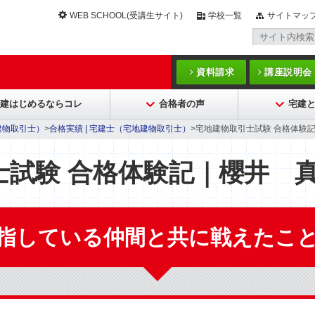
WEB SCHOOL(受講生サイト)
学校一覧
サイトマッ
）
資料請求
講座説明会
建はじめるならコレ
合格者の声
宅建と
建物取引士）
>
合格実績 | 宅建士（宅地建物取引士）
>宅地建物取引士試験 合格体験記｜
士試験 合格体験記｜櫻井 
指している仲間と共に戦えたこ