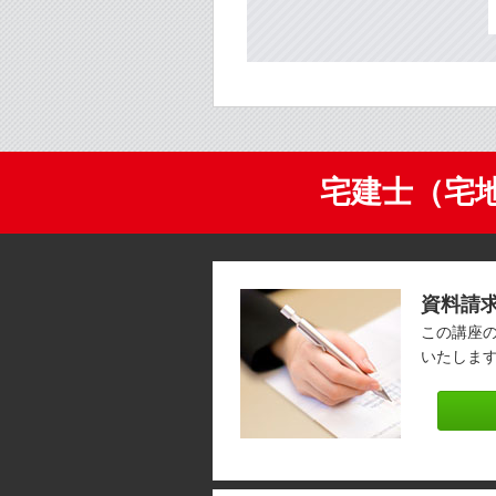
宅建士（宅
資料請
この講座
いたしま