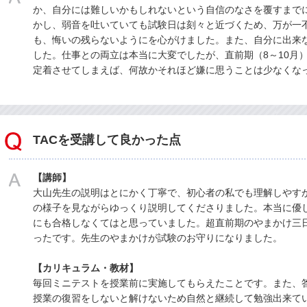
か、自分には難しいかもしれないという自信のなさを覆すまで
かし、弱音を吐いていても試験日は刻々と近づくため、万が一
も、悔いの残らないようにを心がけました。また、自分に出来
した。仕事との両立は本当に大変でしたが、直前期（8～10月
定着させてしまえば、何故かそれほど嫌に思うことは少なくな
TACを受講して良かった点
【講師】
大山先生の説明はとにかく丁寧で、初心者の私でも理解しやす
の様子を見ながらゆっくり説明してくださりました。本当に優
にも合格しなくてはと思っていました。超直前期のやまかけ三
ったです。先生のやまかけが試験のお守りになりました。
【カリキュラム・教材】
毎回ミニテストを授業前に実施してもらえたことです。また、
授業の復習をしないと解けないため自然と継続して勉強出来てい