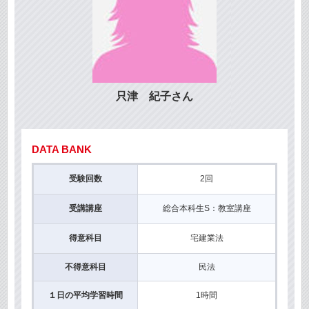
只津 紀子さん
DATA BANK
受験回数
2回
受講講座
総合本科生S：教室講座
得意科目
宅建業法
不得意科目
民法
１日の平均学習時間
1時間