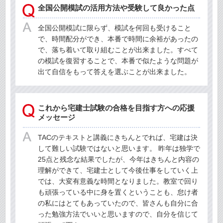
全国公開模試の活用方法や受験して良かった点
全国公開模試に限らず、模試を何回も受けること
で、時間配分ができ、本番で時間に余裕があったの
で、落ち着いて取り組むことが出来ました。すべて
の模試を復習することで、本番で似たような問題が
出て自信をもって答えを選ぶことが出来ました。
これから宅建士試験の合格を目指す方への応援
メッセージ
TACのテキストと講義にきちんとでれば、宅建は決
して難しい試験ではないと思います。 昨年は独学で
25点と残念な結果でしたが、今年はきちんと内容の
理解ができて、宅建士として今後仕事をしていく上
では、大変有意義な時間となりました。教室で回り
も頑張っている中に身を置くということも、怠け者
の私にはとてもあっていたので、皆さんも自分に合
った勉強方法でいいと思いますので、自分を信じて