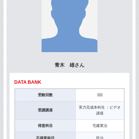
青木 雄さん
DATA BANK
受験回数
3回
実力完成本科生 ：ビデオ
受講講座
講座
得意科目
宅建業法
不得意科目
民法