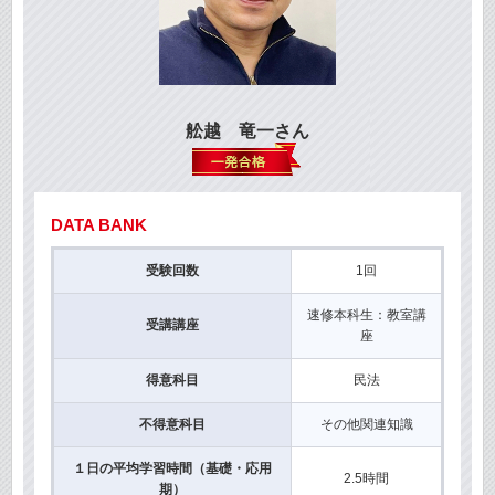
舩越 竜一さん
DATA BANK
受験回数
1回
速修本科生：教室講
受講講座
座
得意科目
民法
不得意科目
その他関連知識
１日の平均学習時間（基礎・応用
2.5時間
期）