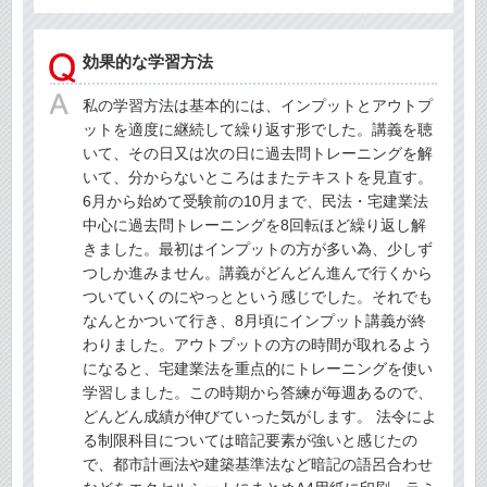
効果的な学習方法
私の学習方法は基本的には、インプットとアウトプ
ットを適度に継続して繰り返す形でした。講義を聴
いて、その日又は次の日に過去問トレーニングを解
いて、分からないところはまたテキストを見直す。
6月から始めて受験前の10月まで、民法・宅建業法
中心に過去問トレーニングを8回転ほど繰り返し解
きました。最初はインプットの方が多い為、少しず
つしか進みません。講義がどんどん進んで行くから
ついていくのにやっとという感じでした。それでも
なんとかついて行き、8月頃にインプット講義が終
わりました。アウトプットの方の時間が取れるよう
になると、宅建業法を重点的にトレーニングを使い
学習しました。この時期から答練が毎週あるので、
どんどん成績が伸びていった気がします。 法令によ
る制限科目については暗記要素が強いと感じたの
で、都市計画法や建築基準法など暗記の語呂合わせ