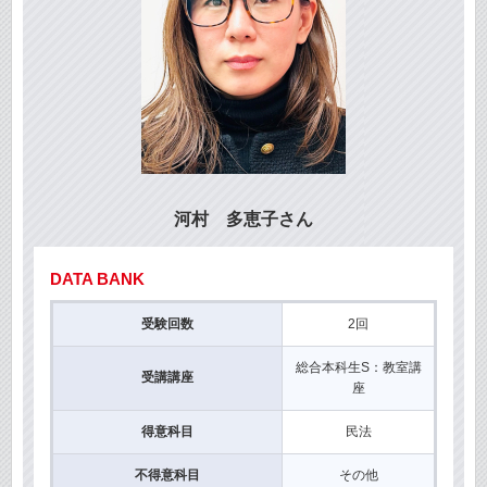
河村 多恵子さん
DATA BANK
受験回数
2回
総合本科生S：教室講
受講講座
座
得意科目
民法
不得意科目
その他