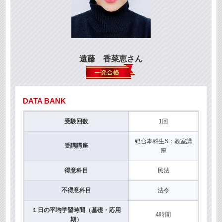
遠藤 香菜恵さん
DATA BANK
受験回数
1回
総合本科生S：教室講
受講講座
座
得意科目
民法
不得意科目
法令
１日の平均学習時間（基礎・応用
4時間
期）