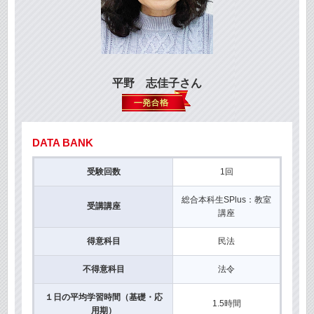
平野 志佳子さん
DATA BANK
受験回数
1回
総合本科生SPlus：教室
受講講座
講座
得意科目
民法
不得意科目
法令
１日の平均学習時間（基礎・応
1.5時間
用期）