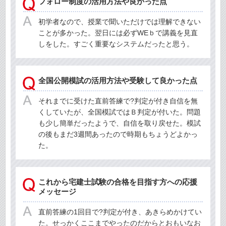
フォロー制度の活用方法や良かった点
初学者なので、授業で聞いただけでは理解できない
ことが多かった。翌日には必ずWEｂで講義を見直
しをした。すごく重要なシステムだったと思う。
全国公開模試の活用方法や受験して良かった点
それまでに受けた直前答練で?判定が付き自信を無
くしていたが、全国模試ではＢ判定が付いた。問題
も少し簡単だったようで、自信を取り戻せた。模試
の後もまだ3週間あったので時期もちょうどよかっ
た。
これから宅建士試験の合格を目指す方への応援
メッセージ
直前答練の1回目で?判定が付き、あきらめかけてい
た。せっかくここまでやったのだからとおもいなお