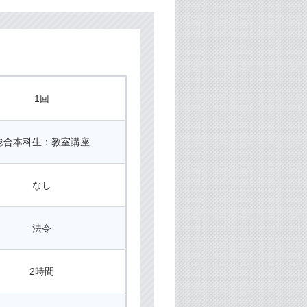
1回
総合本科生：教室講座
なし
法令
2時間