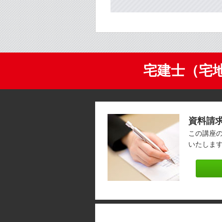
宅建士（宅
資料請
この講座
いたしま