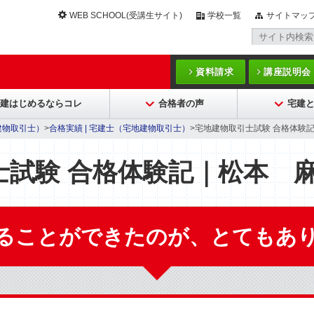
WEB SCHOOL(受講生サイト)
学校一覧
サイトマッ
）
資料請求
講座説明会
建はじめるならコレ
合格者の声
宅建と
建物取引士）
>
合格実績 | 宅建士（宅地建物取引士）
>宅地建物取引士試験 合格体験記
士試験 合格体験記｜松本 
ることができたのが、とてもあ