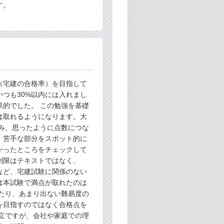
す。
（宅建の合格率）を目指して
いつも30%以内には入れまし
的でした。 この勉強を基礎
は取れるようになります。大
み、思ったように点数につな
、苦手な部分をスポット的に
かったところをチェックして
制限はテキストではなく、
かなど、宅建試験に関係のない
は本試験で満点が取れたのは
てたり、あまり出ない難易度の
を目指すのではなく合格点を
立ですが、会社や家庭での理