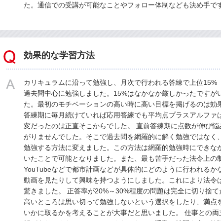
た。通信での受講が可能なことやフォロー体制なども決め手で
効果的な学習方法
カリキュラムに沿って勉強し、月次で行われる答練で上位15%
過去問中心に勉強しました。15%はなかなか厳しかったですが
た。最初のモチベーションの高い時に高い目標を掲げるのは効果
答練期に毎月続けていれば応用答練でも平均点プラスアルファ
変だったのは正直そこからでした。 直前答練期に点数が伸び悩
がりませんでした。そこで過去問を網羅的に解く勉強ではなく
勉強する方法に変えました。この方法は網羅的勉強時にできな
いたことで可能となりました。また、最も苦手だった法令上の
YouTubeなどで都市計画などが具体的にどのように行われる
動画を見たりして興味を持つようにしました。これにより法令
驚きました。 正答率が20%～30%程度の問題は完全に切り捨
高いところは思い切って勉強しないという選択をしたり、満点
いかに取るかを考えることが大事だと思いました。 仕事との両