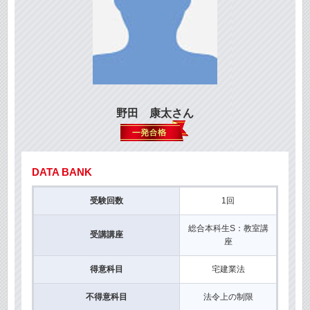
野田 康太さん
DATA BANK
受験回数
1回
総合本科生S：教室講
受講講座
座
得意科目
宅建業法
不得意科目
法令上の制限