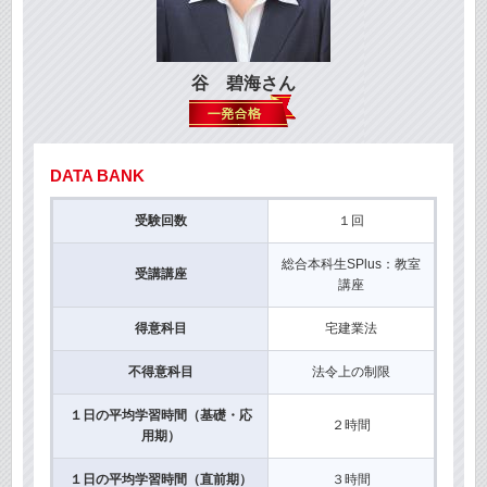
谷 碧海さん
DATA BANK
受験回数
１回
総合本科生SPlus：教室
受講講座
講座
得意科目
宅建業法
不得意科目
法令上の制限
１日の平均学習時間（基礎・応
２時間
用期）
１日の平均学習時間（直前期）
３時間