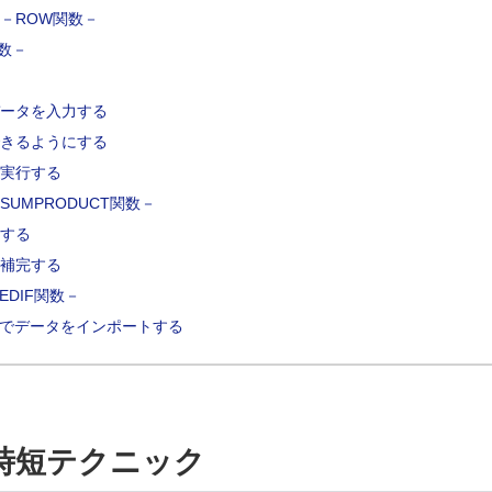
－ROW関数－
関数－
ータを入力する
できるようにする
実行する
UMPRODUCT関数－
する
補完する
DIF関数－
エディターでデータをインポートする
 時短テクニック