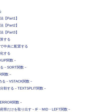
る
【Part1】
【Part2】
【Part3】
算する
で中央に配置する
化する
KUP関数－
る－SORT関数－
R関数－
る－VSTACK関数－
割する－TEXTSPLIT関数－
ERROR関数－
県だけを取り出す－IF・MID・LEFT関数－