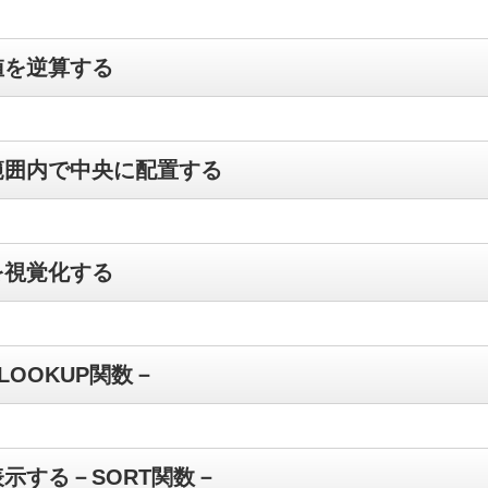
値を逆算する
範囲内で中央に配置する
を視覚化する
OOKUP関数－
示する－SORT関数－