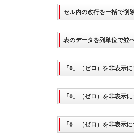
セル内の改行を一括で削
表のデータを列単位で並
「0」（ゼロ）を非表示にす
「0」（ゼロ）を非表示にす
「0」（ゼロ）を非表示にす