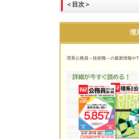
＜目次＞
理
理系公務員～技術職～の最新情報やT