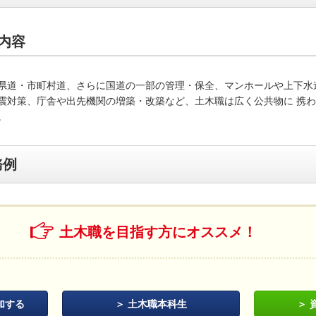
内容
県道・市町村道、さらに国道の一部の管理・保全、マンホールや上下水
震対策、庁舎や出先機関の増築・改築など、土木職は広く公共物に 携
。
務例
土木職を目指す方にオススメ！
加する
土木職本科生