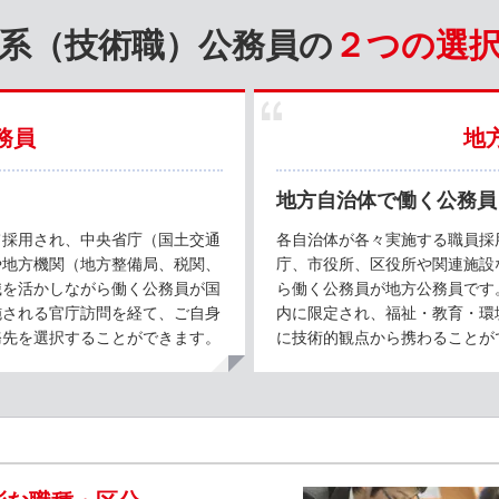
系（技術職）公務員の
２つの選
務員
地
地方自治体で働く公務員
て採用され、中央省庁（国土交通
各自治体が各々実施する職員採
や地方機関（地方整備局、税関、
庁、市役所、区役所や関連施設
識を活かしながら働く公務員が国
ら働く公務員が地方公務員です
施される官庁訪問を経て、ご自身
内に限定され、福祉・教育・環
務先を選択することができます。
に技術的観点から携わることが