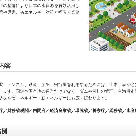
川の整備により日本の水資源を有効活用し
境や災害、省エネルギー対策と幅広く業務
内容
梁、トンネル、鉄道、船舶、飛行機を利用するためには、土木工事が必
します。国道や国有地の運営だけでなく、ダムや河川の管理、空港滑走
防災や省エネルギー・新エネルギーにも広く携わります。
庁／財務省税関／内閣府／経済産業省／環境省／警察庁／総務省／水産
務例