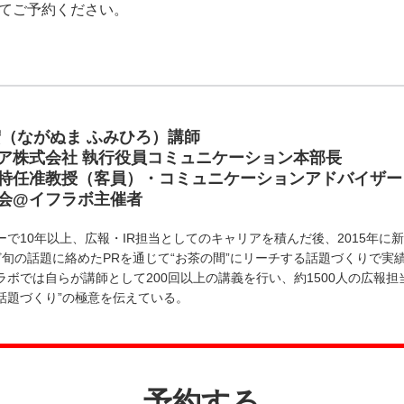
てご予約ください。
宏（ながぬま ふみひろ）講師
ア株式会社 執行役員コミュニケーション本部長
特任准教授（客員）・コミュニケーションアドバイザー
会@イフラボ主催者
で10年以上、広報・IR担当としてのキャリアを積んだ後、2015年に新
hなど旬の話題に絡めたPRを通じて“お茶の間”にリーチする話題づくりで実
ラボでは自らが講師として200回以上の講義を行い、約1500人の広報
話題づくり”の極意を伝えている。
予約する