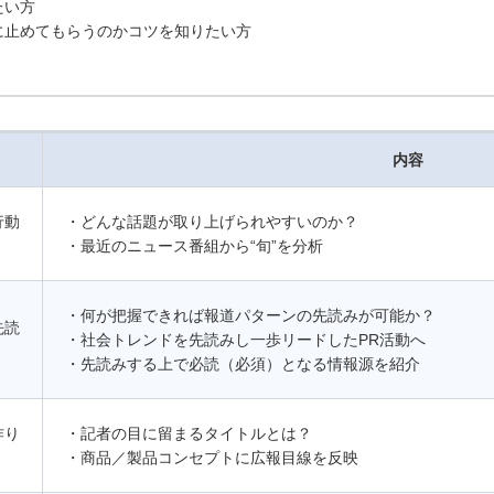
たい方
に止めてもらうのかコツを知りたい方
内容
行動
・どんな話題が取り上げられやすいのか？
・最近のニュース番組から“旬”を分析
・何が把握できれば報道パターンの先読みが可能か？
先読
・社会トレンドを先読みし一歩リードしたPR活動へ
・先読みする上で必読（必須）となる情報源を紹介
作り
・記者の目に留まるタイトルとは？
・商品／製品コンセプトに広報目線を反映