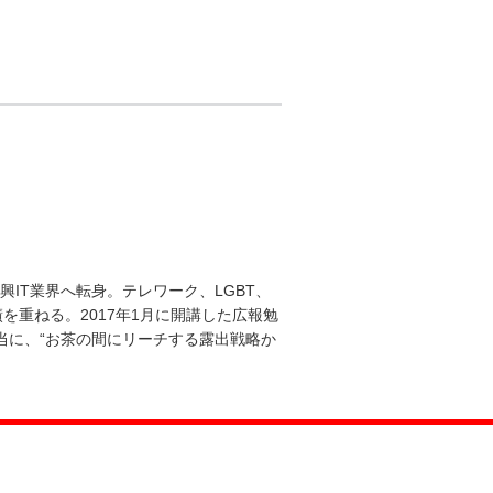
興IT業界へ転身。テレワーク、LGBT、
績を重ねる。2017年1月に開講した広報勉
担当に、“お茶の間にリーチする露出戦略か