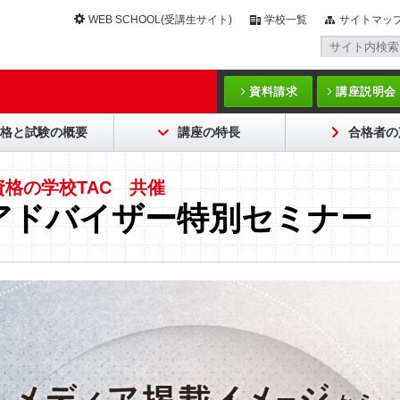
WEB SCHOOL(受講生サイト)
学校一覧
サイトマッ
資料請求
講座説明会
格と試験の概要
講座の特長
合格者の
資格の学校TAC 共催
営アドバイザー特別セミナー