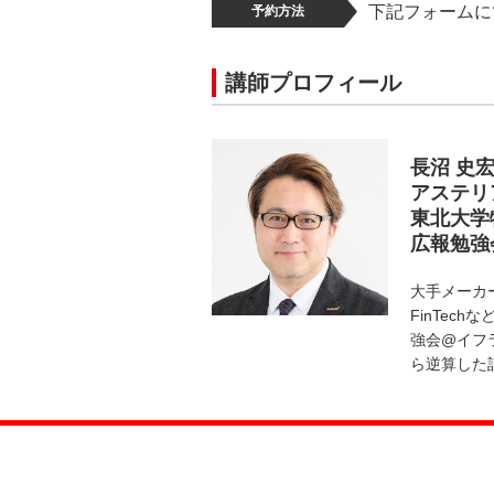
下記フォームに
予約方法
講師プロフィール
長沼 史
アステリ
東北大学
広報勉強
大手メーカー
FinTec
強会@イフ
ら逆算した