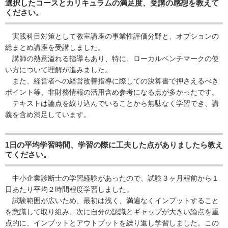
選択したコースとカリキュラムの満足度、受講の感想を教えて
ください。
実践科目対策として教室講座の事業性評価分野と、オプションの
総まとめ講座を受講しました。
講師の熱意溢れる指導もあり、特に、ローカルベンチマークの使
い方について理解が進みました。
また、経営者への経営改善指導に際しての決算書で押さえるべき
ポイント等、非財務情報の活用含め参考になる点が多かったです。
テキストは論点を絞り込んでいることから無駄なく学習でき、講
義を含め満足しています。
1日の平均学習時間、学習の際に工夫した点がありましたら教え
てください。
中小企業診断士の学習経験があったので、試験３ヶ月程前から１
日あたり平均２時間程度学習しました。
試験範囲が広いため、最初は浅く、満遍なくインプットすること
を意識して取り組み、次に自分の認識とギャップが大きい論点を重
点的に、インプットとアウトプットを繰り返し学習しました。この