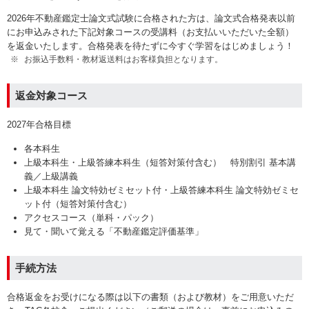
2026年不動産鑑定士論文式試験に合格された方は、論文式合格発表以前
にお申込みされた下記対象コースの受講料（お支払いいただいた全額）
を返金いたします。
合格発表を待たずに今すぐ学習をはじめましょう！
お振込手数料・教材返送料はお客様負担となります。
返金対象コース
2027年合格目標
各本科生
上級本科生・上級答練本科生（短答対策付含む） 特別割引 基本講
義／上級講義
上級本科生 論文特効ゼミセット付・上級答練本科生 論文特効ゼミセ
ット付（短答対策付含む）
アクセスコース（単科・パック）
見て・聞いて覚える「不動産鑑定評価基準」
手続方法
合格返金をお受けになる際は以下の書類（および教材）をご用意いただ