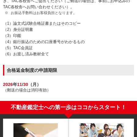
き、TAC各校舎へご提出ください（ご郵送の場合は、事前にお申込みの
TAC各校舎へお問い合わせください）。
お振込手数料はお客様負担となります。
（1）論文式試験合格証書またはそのコピー
（2）身分証明書
（3）印鑑
（4）銀行振込のための口座番号がわかるもの
（5）TAC会員証
（6）お渡し済み教材全て
合格返金制度の申請期限
2026
年
11
/
30
（月）
（郵送の場合は消印有効）
不動産鑑定士への第一歩はココからスタート！