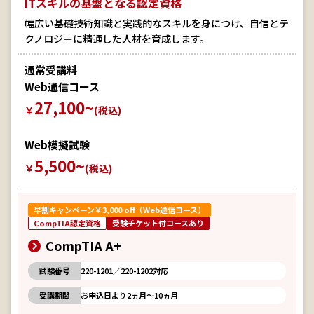
ITスキルの基盤となる認定資格
幅広い基礎技術知識と実践的なスキルを身につけ、自信とテ
クノロジーに精通した人材を育成します。
通常受講料
Web通信コース
27,100~
￥
(税込)
Web模擬試験
5,500~
￥
(税込)
早割キャンペーン￥3,000 off（Web通信コース）
CompTIA認定資格
受験チケット付コースあり
CompTIA A+
試験番号
220-1201／220-1202対応
受講期間
お申込日より2ヵ月～10ヵ月