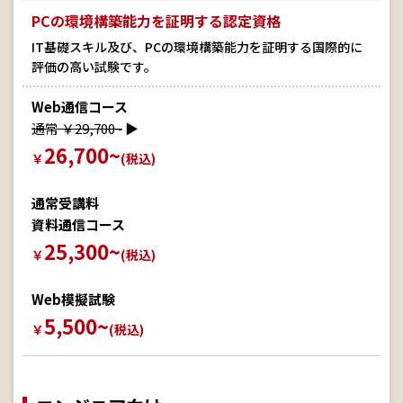
PCの環境構築能力を証明する認定資格
IT基礎スキル及び、PCの環境構築能力を証明する国際的に
評価の高い試験です。
Web通信コース
通常 ￥29,700~
▶
26,700~
￥
(税込)
通常受講料
資料通信コース
25,300~
￥
(税込)
Web模擬試験
5,500~
￥
(税込)