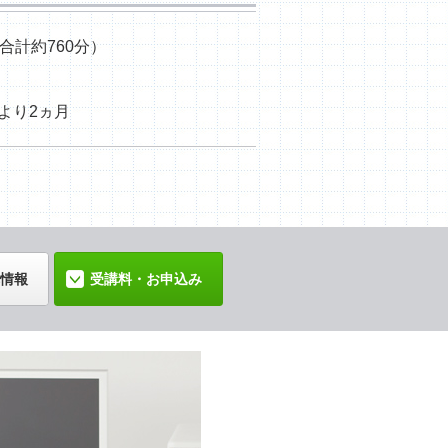
合計約760分）
より2ヵ月
情報
受講料・お申込み