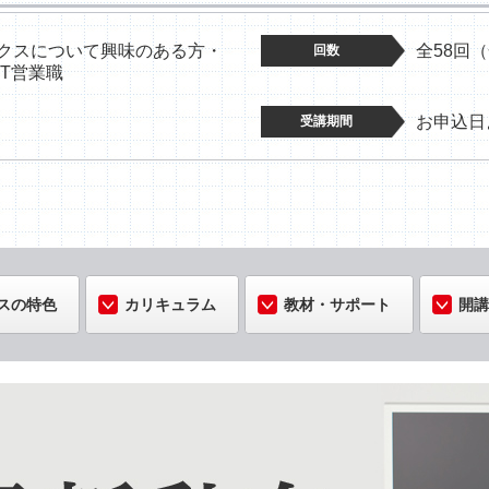
ックスについて興味のある方・
全58回（
回数
IT営業職
お申込日
受講期間
スの特色
カリキュラム
教材・サポート
開講