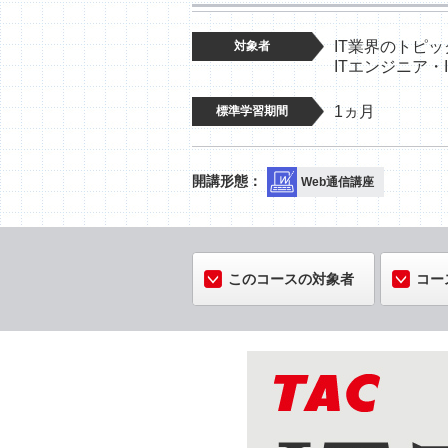
IT業界のトピ
対象者
ITエンジニア・
1ヵ月
標準学習期間
Web通信講座
このコースの対象者
コー