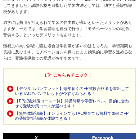
してきました。試験合格を目指した学習方法としては、独学と受験指導
校があります。
独学には費用が抑えられて学習の自由度が高いといったメリットがあり
ますが、一方では「学習管理を自分で行う」「モチベーションの維持に
苦労する」といったデメリットもあります。
難易度の高い試験に臨む場合は学習量が多いのはもちろん、学習期間も
長期に及びます。モチベーションを保ったまま効果的に学習を進めるな
らば、受験指導校での受講がおすすめです。
こちらもチェック！
【デジタルパンフレット】毎年多くのFP試験合格者を輩出して
いるTACのパンフレットが今すぐみられる！
【FP試験対策コース一覧】開講時期や学習レベル、目的に合わ
せて受験対策コースが選べます！
【無料体験講義】オンラインでもTAC校舎でも無料で気軽にFP
の受験対策講義が体験できる！
X
Facebook