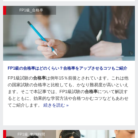
FP1級_合格率
FP1級の合格率はどのくらい？合格率をアップさせるコツもご紹介
FP1級試験の
合格率
は例年15％前後とされています。これは他
の国家試験の合格率と比較しても、かなり難易度が高いといえ
ます。そこで本記事では、FP1級試験の
合格率
について解説す
るとともに、効果的な学習方法や合格つかむコツなどもあわせ
てご紹介します。
続きを読む »
FP1級_勉強時間