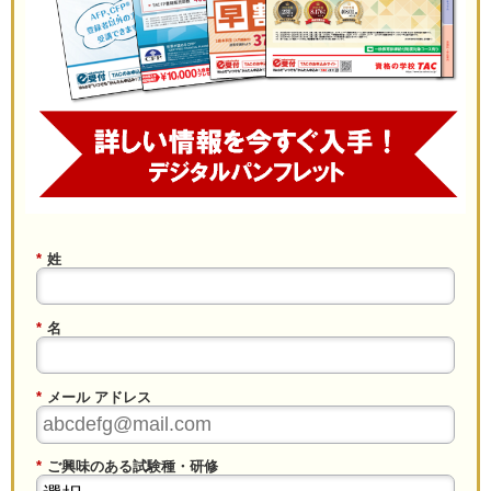
*
姓
*
名
*
メール アドレス
*
ご興味のある試験種・研修