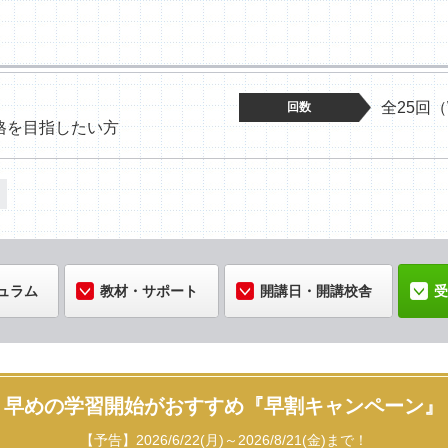
全25回
回数
格を目指したい方
ュラム
教材・サポート
開講日・開講校舎
受
早めの学習開始がおすすめ『早割キャンペーン』
【予告】2026/6/22(月)～2026/8/21(金)まで！