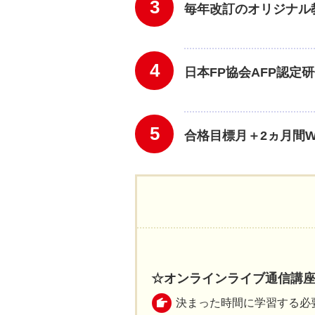
3
毎年改訂のオリジナル
4
日本FP協会AFP認定
5
合格目標月＋2ヵ月間
☆オンラインライブ通信講
決まった時間に学習する必