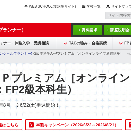
WEB SCHOOL(受講生サイト)
学校一覧
サイトマッ
プランナー）
資料請求
講座説明会
ミナー・体験入学・受講相談
TACの強み・合格実績
F
ナンシャルプランナー)
>2級本科生AFPプレミアム［オンラインライブ通信講座］ ≪C
ＦＰプレミアム［オンライン
FP2級本科生）
年8月 ※6/22(土)申込開始！
座はこちら
早割キャンペーン（2026/6/22～2026/8/21）