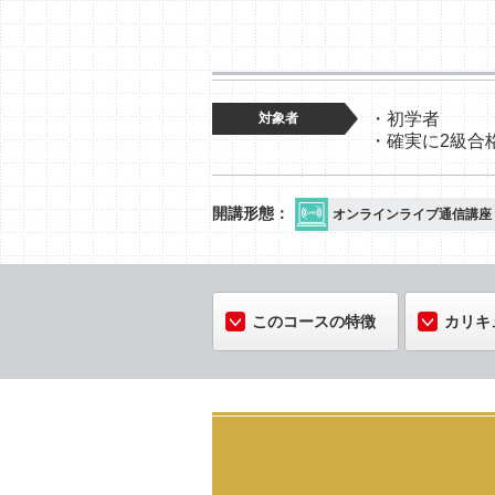
・初学者
対象者
・確実に2級合
オンラインライブ通信講座
このコースの特徴
カリキ