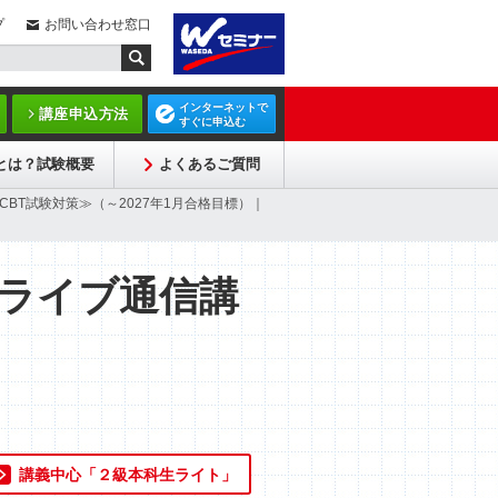
プ
お問い合わせ窓口
インターネットで
講座申込方法
すぐに申込む
Pとは？試験概要
よくあるご質問
BT試験対策≫（～2027年1月合格目標）｜
ライブ通信講
講義中心「２級本科生ライト」