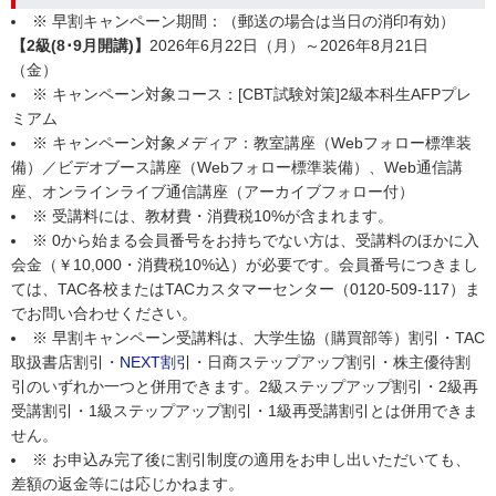
※ 早割キャンペーン期間：（郵送の場合は当日の消印有効）
【2級(8･9月開講)】
2026年6月22日（月）～2026年8月21日
（金）
※ キャンペーン対象コース：[CBT試験対策]2級本科生AFPプレ
ミアム
※ キャンペーン対象メディア：教室講座（Webフォロー標準装
備）／ビデオブース講座（Webフォロー標準装備）、Web通信講
座、オンラインライブ通信講座（アーカイブフォロー付）
※ 受講料には、教材費・消費税10%が含まれます。
※ 0から始まる会員番号をお持ちでない方は、受講料のほかに入
会金（￥10,000・消費税10%込）が必要です。会員番号につきまし
ては、TAC各校またはTACカスタマーセンター（0120-509-117）ま
でお問い合わせください。
※ 早割キャンペーン受講料は、
大学生協（購買部等）割引・TAC
取扱書店割引・
NEXT割引
・日商ステップアップ割引・株主優待割
引のいずれか一つと併用できます。2級ステップアップ割引・2級再
受講割引・1級ステップアップ割引・1級再受講割引とは併用できま
せん。
※ お申込み完了後に割引制度の適用をお申し出いただいても、
差額の返金等には応じかねます。