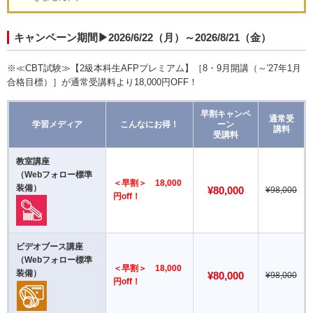
キャンペーン期間▶2026/6/22（月）～2026/8/21（金）
※≪CBT試験≫【2級本科生AFPプレミアム】［8・9月開講（～'27年1月
合格目標）］が通常受講料より18,000円OFF！
早割キャンペ
通常受
学習メディア
こんなにお得！
ーン
講料
受講料
教室講座
（Webフォロー標準
＜早割＞ 18,000
装備）
¥80,000
¥98,000
円off！
ビデオブース講座
（Webフォロー標準
＜早割＞ 18,000
装備）
¥80,000
¥98,000
円off！