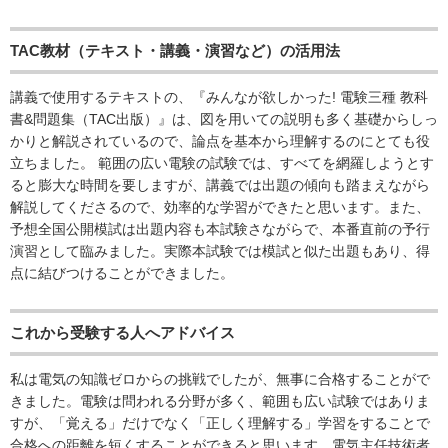
TAC教材（テキスト・講義・演習など）の活用法
講義で使用するテキストの、『みんなが欲しかった! 電験三種 教科
書&問題集（TAC出版）』は、図を用いての説明も多く基礎からしっ
かりと解説されているので、論点を基本から理解するのにとても役
立ちました。 範囲の広い電験の試験では、すべてを網羅しようとす
ると膨大な時間を要しますが、講義では出題の傾向も踏まえながら
解説してくださるので、効率的な学習ができたと思います。また、
予想全国公開模試は出題内容も本試験さながらで、本番直前の予行
演習として臨みました。実際本試験では模試と似た出題もあり、得
点に結びつけることができました。
これから受験する人へアドバイス
私は電気の知識ゼロからの挑戦でしたが、無事に合格することがで
きました。電験は問われる分野が多く、範囲も広い試験ではありま
すが、「覚える」だけでなく「正しく理解する」学習をすることで
合格への距離を短くすることができると思います。電気主任技術者