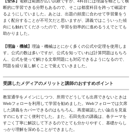
【全体】
電験は範囲が広い試験ですが、4科目には理論を軸として横
断的に学習できる分野もあるので、そこは都度科目を跨って確認す
るようにしていました。あとは、出題の頻度に合わせて学習量をう
まく配分することが不可欠だと思いますが、講義ではこういった傾
向にも触れてくださったので、学習を効率的に進めるうえでとても
助かりました。
【理論・機械】
理論・機械はとにかく多くの公式や定理を使用しま
す。公式の数は多いですが、公式を知っていれば計算問題はもちろ
ん、公式を使って解ける文章問題にも対応できるようになるので、
問題を繰り返し解くことで覚えていきました。
受講したメディアのメリットと講師のおすすめポイント
教室通学をメインにしつつ、所用でどうしても出席できないときは
Webフォローを利用して学習を勧めました。Webフォローでは欠席
した講義をカバーできるのはもちろん、再度確認したい論点を見返
すのにもすごく便利でした。また、石田先生の講義は、各テーマを
すごく丁寧に解説して下さるのでとても分かりやすく、基礎からし
っかり理解を深めることができました。