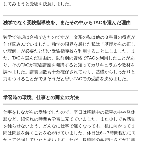
してみようと受験を決意しました。
独学でなく受験指導校を、またその中からTACを選んだ理由
独学で法規は合格できたのですが、文系の私は他の３科目の得点が
伸び悩みんでいました。独学の限界を感じた私は「基礎からの正し
い理解」が必要だと思い受験指導校を利用することにしました。ま
た、TACを選んだ理由は、以前別の資格でTACを利用したことがあ
り、そのTACが電験講座を開講すると知ってカリキュラムや教材を
調べました。講義回数も十分確保されており、基礎からしっかりと
力をつけることができそうだと思いTACでの受講を決めました。
学習時の環境、仕事との両立の方法
仕事をしながらの受験でしたので、平日は移動中の電車の中や昼休
憩など、細切れの時間も学習に充てていました。また少しでも感覚
を鈍らせないよう、どんなに仕事で遅くなっても、机に向かって１
問は問題を解くことを心がけていました。休日は6～7時間程机に向
かって勉強していたと思います。ただ、長時間の学習はさすがに集