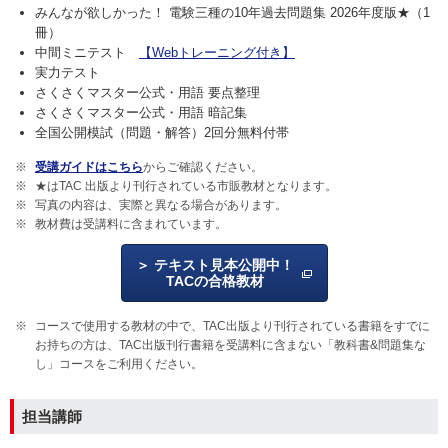
みんなが欲しかった！ 電験三種の10年過去問題集 2026年度版★（1
冊）
中間ミニテスト
【Webトレーニング付き】
実力テスト
さくさくマスター公式・用語 要点整理
さくさくマスター公式・用語 暗記集
全国公開模試（問題・解答）2回分無料付帯
受講ガイドはこちら
からご確認ください。
★はTAC 出版より刊行されている市販教材となります。
写真の内容は、実際と異なる場合があります。
教材費は受講料に含まれています。
テキスト見本公開中！
TACの合格教材
コースで使用する教材の中で、TAC出版より刊行されている書籍をすでに
お持ちの方は、TAC出版刊行書籍を受講料に含まない「教科書&問題集な
し」コースをご利用ください。
担当講師