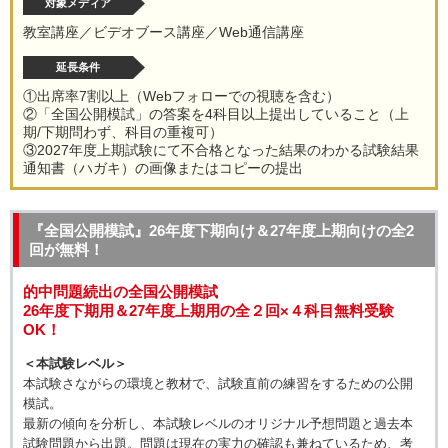
対象メディア
教室講座／ビデオブース講座／Web通信講座
延長条件
①出席率7割以上（Webフォローでの視聴を含む）
②「全国公開模試」の答案を4科目以上提出していること（上
期/下期問わず、科目の重複可）
③2027年度上期試験にて不合格となった結果のわかる試験結果
通知書（ハガキ）の画像またはコピーの提出
『全国公開模試』26年度下期向け＆27年度上期向けの全2
回が無料！
的中問題続出の全国公開模試
26年度下期用＆27年度上期用の全２回×４科目無料受験
OK！
＜本試験レベル＞
本試験さながらの環境と教材で、試験直前の練習をするための公開
模試。
最新の傾向を分析し、本試験レベルのオリジナル予想問題と過去本
試験問題から出題。問題は現在の実力の確認も兼ねているため、考