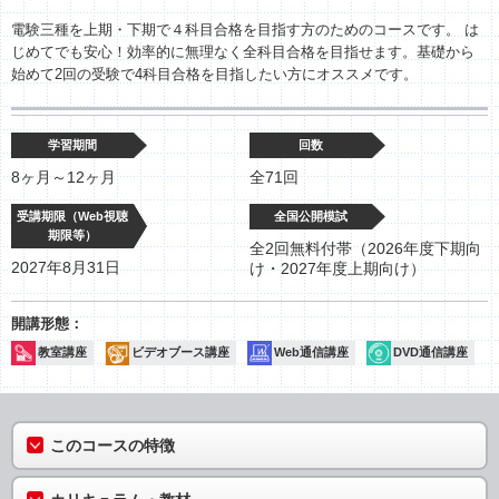
電験三種を上期・下期で４科目合格を目指す方のためのコースです。 は
じめてでも安心！効率的に無理なく全科目合格を目指せます。基礎から
始めて2回の受験で4科目合格を目指したい方にオススメです。
学習期間
回数
8ヶ月～12ヶ月
全71回
受講期限（Web視聴
全国公開模試
期限等）
全2回無料付帯（2026年度下期向
2027年8月31日
け・2027年度上期向け）
教室講座
ビデオブース講座
Web通信講座
DVD通信講座
このコースの特徴