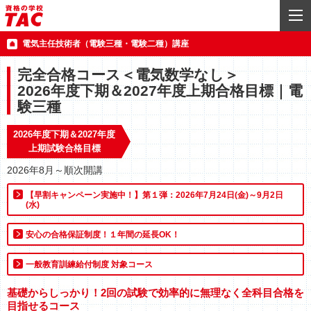
電気主任技術者（電験三種・電験二種）講座
完全合格コース＜電気数学なし＞
2026年度下期＆2027年度上期合格目標｜電
験三種
2026年度下期＆2027年度
上期試験合格目標
2026年8月～順次開講
【早割キャンペーン実施中！】第１弾：2026年7月24日(金)～9月2日
(水)
安心の合格保証制度！１年間の延長OK！
一般教育訓練給付制度 対象コース
基礎からしっかり！2回の試験で効率的に無理なく全科目合格を
目指せるコース