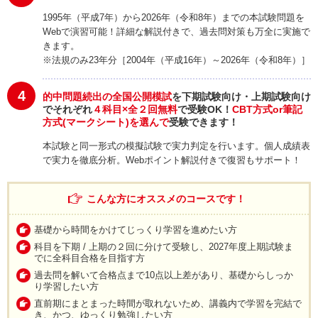
1995年（平成7年）から2026年（令和8年）までの本試験問題を
Webで演習可能！詳細な解説付きで、過去問対策も万全に実施で
きます。
※法規のみ23年分［2004年（平成16年）～2026年（令和8年）］
4
的中問題続出の全国公開模試
を下期試験向け・上期試験向け
でそれぞれ
４科目×全２回無料
で受験OK！
CBT方式or筆記
方式(マークシート)を選んで
受験できます！
本試験と同一形式の模擬試験で実力判定を行います。個人成績表
で実力を徹底分析。Webポイント解説付きで復習もサポート！
こんな方にオススメのコースです！
基礎から時間をかけてじっくり学習を進めたい方
科目を下期 / 上期の２回に分けて受験し、2027年度上期試験ま
でに全科目合格を目指す方
過去問を解いて合格点まで10点以上差があり、基礎からしっか
り学習したい方
直前期にまとまった時間が取れないため、講義内で学習を完結で
き、かつ、ゆっくり勉強したい方