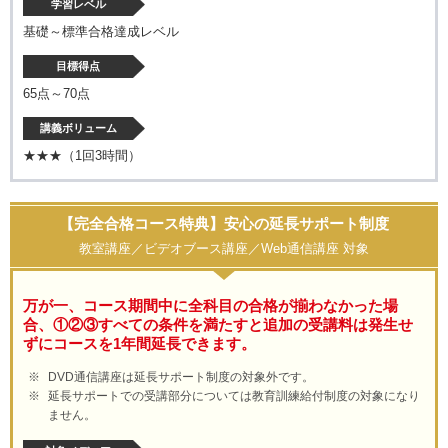
学習レベル
基礎～標準合格達成レベル
目標得点
65点～70点
講義ボリューム
★★★（1回3時間）
【完全合格コース特典】安心の延長サポート制度
教室講座／ビデオブース講座／Web通信講座 対象
万が一、コース期間中に全科目の合格が揃わなかった場
合、①②③すべての条件を満たすと追加の受講料は発生せ
ずにコースを1年間延長できます。
DVD通信講座は延長サポート制度の対象外です。
延長サポートでの受講部分については教育訓練給付制度の対象になり
ません。