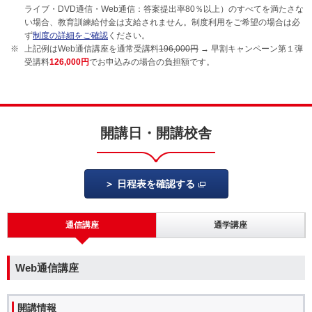
ライブ・DVD通信・Web通信：答案提出率80％以上）のすべてを満たさな
い場合、教育訓練給付金は支給されません。制度利用をご希望の場合は必
ず
制度の詳細をご確認
ください。
上記例はWeb通信講座を通常受講料
196,000円
→ 早割キャンペーン第１弾
受講料
126,000円
でお申込みの場合の負担額です。
開講日・開講校舎
日程表を確認する
通信講座
通学講座
Web通信講座
開講情報