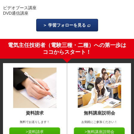
ビデオブース講座
DVD通信講座
学習フォローを見る
電気主任技術者（電験三種・二種）への第一歩は
ココからスタート！
資料請求
無料講座説明会
無料でお送りします！
お気軽にご参加ください！
>資料請求
>無料講座説明会