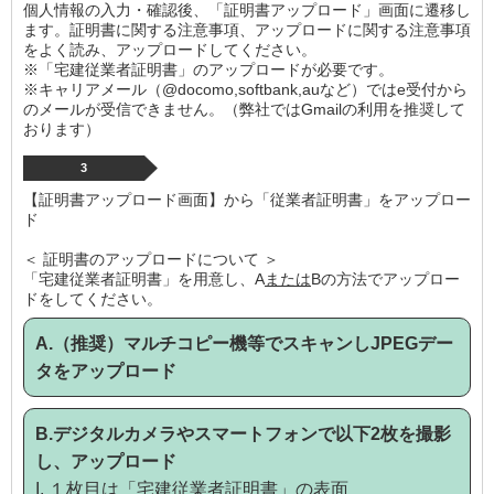
個人情報の入力・確認後、「証明書アップロード」画面に遷移し
ます。証明書に関する注意事項、アップロードに関する注意事項
をよく読み、アップロードしてください。
※「宅建従業者証明書」のアップロードが必要です。
※キャリアメール（@docomo,softbank,auなど）ではe受付から
のメールが受信できません。（弊社ではGmailの利用を推奨して
おります）
3
【証明書アップロード画面】から「従業者証明書」をアップロー
ド
＜ 証明書のアップロードについて ＞
「宅建従業者証明書」を用意し、A
または
Bの方法でアップロー
ドをしてください。
A.（推奨）マルチコピー機等でスキャンしJPEGデー
タをアップロード
B.デジタルカメラやスマートフォンで以下2枚を撮影
し、アップロード
I. １枚目は「宅建従業者証明書」の表面