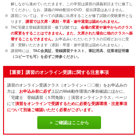
解しながら進めていただきます。この学習は講習の講義初日までに修了し
てください。なお、講義のWeb配信やDVD、提出課題はありません。
講習については、すべての講義に出席することが修了試験の受験要件とな
ります。
講習では欠席・遅刻・早退・途中退室は認められません。
TAC宅建士登録講習講習・修了試験では、
会場の変更や途中からのクラス
の変更をすることはできません。また、欠席された場合に他のクラスへ振
替することもできません。
お申込みいただいたクラスの日程どおりに受
講・受験いただきます（遅刻・早退・途中退室は認められません）。
講習時には、
TAC会員証、登録講習テキスト、筆記用具、従業者証明書
（コピーでも可）を必ずご持参ください。
【重要】講習のオンライン受講に関する注意事項
講習のオンライン受講クラス（オンライン＋〇〇校）をお申込みの
方は、
お申込み前に必ず
上記のWeb動作環境の事前確認にほかに、
「宅建士 登録講習（５問免除）｜演習オンラインクラス」ページ
にて
演習をオンラインで受講するために必要な受講環境・注意事項
について別途ご確認いただく必要がございます。
ご確認はここから