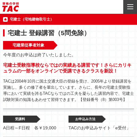
宅建士（宅地建物取引士）
宅建士 登録講習（5問免除）
宅建業従事者対象
今年度のお申込は終了いたしました。
宅建士受験指導校ならではの実績ある講習です！さらにカリキ
ュラムの一部をオンラインで受講できるクラスを新設！
TACは2004年10月に国土交通大臣の登録を受け、2005年より登録講習を
実施し、多くの修了者を輩出しています。さらに、長年の宅建士受験指
導において実績を誇るTACならではの工夫を凝らした講習内容で、宅建士
試験対策の知識もあわせて習得できます。【登録番号（8）第003号】
受講料
お申込み方法
A日程～F日程 各￥19,000
TACのお申込みサイト「e受付」