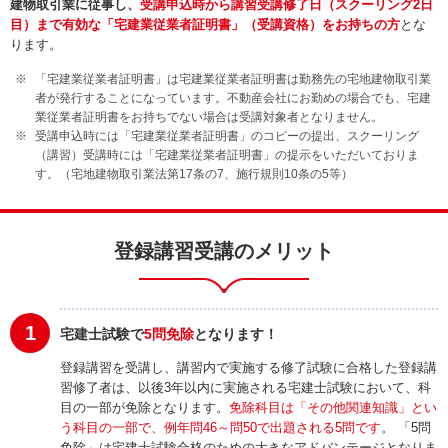
建物取引業に従事し、
受講申込時から講習受講修了日（スクーリング2日
目）まで有効な「宅建業従業者証明書」（受講資格）をお持ちの方
と
な
ります。
「宅建業従業者証明書」は宅建業従業者証明書は勤務先の宅地建物取引業
者が発行することになっています。不動産会社にお勤めの場合でも、宅建
業従業者証明書をお持ちでない場合は受講対象者となりません。
受講申込時には「宅建業従業者証明書」のコピーの提出、スクーリング
（講習）受講時には「宅建業従業者証明書」の提示をいただいておりま
す。（宅地建物取引業法第17条の7、施行規則10条の5等）
登録講習受講のメリット
1
宅建士試験で
5問免除
となります！
登録講習を受講し、講習内で実施する修了試験に合格した登録講
習修了者は、以後3年以内に実施される宅建士試験において、科
目の一部が免除となります。
免除科目は「その他関連知識」とい
う科目の一部で、例年問46～問50で出題される5問です
。 「5問
免除」は宅建士試験合格のための大きなアドバンテージとなりま