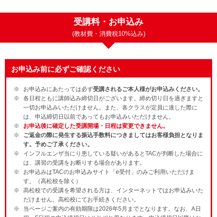
受講料・お申込み
(教材費・消費税10%込み)
お申込み前に必ずご確認ください
お申込みにあたっては必ず
受講されるご本人様がお申込みください。
各日程ともに講師込み締切日がございます。締め切り日を過ぎますと
一切お申込みいただけません。また、各クラスが定員に達した際に
は、申込締切日以前であってもお申込みいただけません。
お申込後に確定した受講開場・日程は変更できません。
ご返金の際に発生する振込手数料につきましてはお客様負担となりま
す。予めご了承ください。
インフルエンザ当にり患している疑いがあるとTACが判断した場合に
は、講習の受講をお断りする場合があります。
お申込みはTACのお申込みサイト「e受付」のみご利用いただけま
す。（高松校を除く）
高松校での受講を希望される方は、インターネットではお申込みいた
だけません。高松校にてお手続きください。
当ページご案内の有効期限は2026年5月までとなります。なお、A日