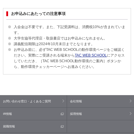
お申込みにあたっての注意事項
入会金は不要です。また、下記受講料は、消費税
10%
が含まれていま
す。
大学生協等代理店・取扱書店ではお申込みになれません。
講義配信期限は2024年10月末日までとなります。
お申込み前に、必ずTAC WEB SCHOOLの動作環境ページをご確認く
ださい。実際にご受講される端末から
TAC WEB SCHOOL
にアクセス
していただき、［TAC WEB SCHOOL動作環境のご案内］ボタンか
ら、動作環境チェッカーページへお進みください。
お問い合わせ窓口・よくあるご質問
会社情報
IR情報
採用情報
就職情報