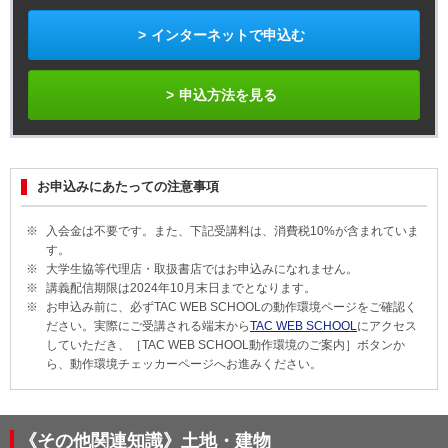
インターネットで申込む
申込方法を見る
お申込みにあたっての注意事項
入会金は不要です。また、下記受講料は、消費税
10%
が含まれていま
す。
大学生協等代理店・取扱書店ではお申込みになれません。
講義配信期限は2024年10月末日までとなります。
お申込み前に、必ずTAC WEB SCHOOLの動作環境ページをご確認く
ださい。実際にご受講される端末から
TAC WEB SCHOOL
にアクセス
していただき、［TAC WEB SCHOOL動作環境のご案内］ボタンか
ら、動作環境チェッカーページへお進みください。
《その他関連知識》土地・建物