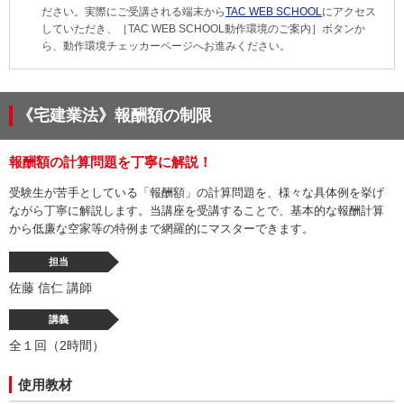
ださい。実際にご受講される端末から
TAC WEB SCHOOL
にアクセス
していただき、［TAC WEB SCHOOL動作環境のご案内］ボタンか
ら、動作環境チェッカーページへお進みください。
《宅建業法》報酬額の制限
報酬額の計算問題を丁寧に解説！
受験生が苦手としている「報酬額」の計算問題を、様々な具体例を挙げ
ながら丁寧に解説します。当講座を受講することで、基本的な報酬計算
から低廉な空家等の特例まで網羅的にマスターできます。
担当
佐藤 信仁 講師
講義
全１回（2時間）
使用教材