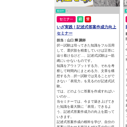
配信中
~
いざ実践！記述式答案作成力向上
セミナー
担当：山口 輝 講師
択一試験は培ってきた知識をフル活用
して、選択肢を精査していけば正答に
辿り着けるけど…、記述式試験は一筋
縄にいかないものです。
知識をアウトプットする力、それを考
察して時間内にまとめる力、文章を構
想する力…択一試験では見ることがで
きない「表現力」を見るのが記述式試
験。
では、どのように答案を作成すればい
いのか…
当セミナーでは、今まで築き上げてき
た知識を最大限に「表現」できるよ
う、記述式答案作成力の向上を図って
いきます。
記述式答案作成の根幹を学び、自分の
答案に活かせる技法をぜひ手の中に収