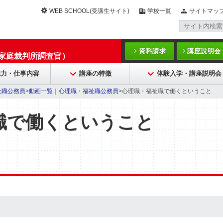
WEB SCHOOL(受講生サイト)
学校一覧
サイトマッ
資料請求
講座説明会
/家庭裁判所調査官）
魅力・仕事内容
講座の特徴
体験入学・講座説明会
祉職公務員
>
動画一覧｜心理職・福祉職公務員
>心理職・福祉職で働くということ
職で働くということ