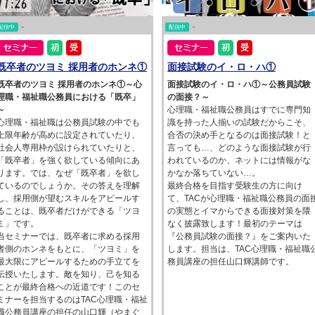
配信中
~
配信中
~
既卒者のツヨミ 採用者のホンネ①
面接試験のイ・ロ・ハ①
既卒者のツヨミ 採用者のホンネ①～心
面接試験のイ・ロ・ハ①～公務員試験
理職・福祉職公務員における「既卒」
の面接？～
～
心理職・福祉職公務員はすでに専門知
心理職・福祉職は公務員試験の中でも
識を持った人揃いの試験だからこそ、
上限年齢が高めに設定されていたり、
合否の決め手となるのは面接試験！と
社会人専用枠が設けられていたりと、
言っても…、どのような面接試験が行
「既卒者」を強く欲している傾向にあ
われているのか、ネットには情報がな
ります。では、なぜ「既卒者」を欲し
かなか落ちていない…。
ているのでしょうか。その答えを理解
最終合格を目指す受験生の方に向け
し、採用側が望むスキルをアピールす
て、TACが心理職・福祉職公務員の面
ることは、既卒者だけができる「ツヨ
の実態とイマからできる面接対策を隈
ミ」です。
なく披露致します！最初のテーマは
当セミナーでは、既卒者に求める採用
『公務員試験の面接？』をご案内いた
者側のホンネをもとに、「ツヨミ」を
します。担当は、TAC心理職・福祉職
最大限にアピールするための手立てを
務員講座の担任山口輝講師です。
伝授いたします。敵を知り、己を知る
ことが最終合格への近道です！このセ
ミナーを担当するのはTAC心理職・福祉
職公務員講座の担任の山口輝（やまぐ