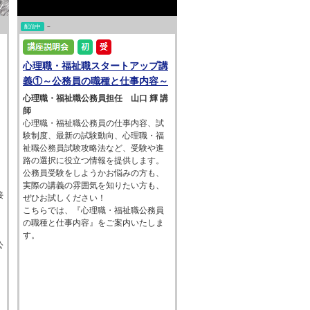
配信中
~
心理職・福祉職スタートアップ講
義①～公務員の職種と仕事内容～
心理職・福祉職公務員担任 山口 輝 講
師
心理職・福祉職公務員の仕事内容、試
験制度、最新の試験動向、心理職・福
祉職公務員試験攻略法など、受験や進
路の選択に役立つ情報を提供します。
公務員受験をしようかお悩みの方も、
実際の講義の雰囲気を知りたい方も、
接
ぜひお試しください！
こちらでは、『心理職・福祉職公務員
の職種と仕事内容』をご案内いたしま
す。
公