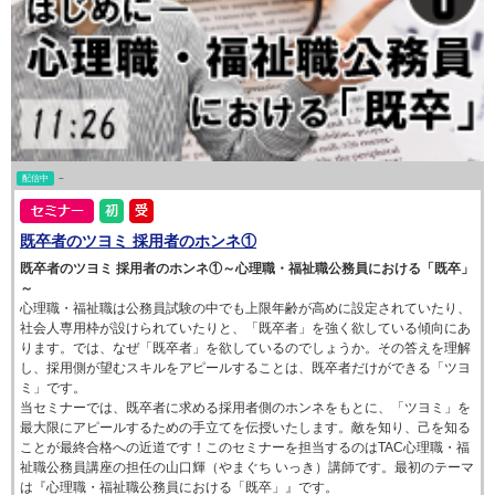
配信中
~
既卒者のツヨミ 採用者のホンネ①
既卒者のツヨミ 採用者のホンネ①～心理職・福祉職公務員における「既卒」
～
心理職・福祉職は公務員試験の中でも上限年齢が高めに設定されていたり、
社会人専用枠が設けられていたりと、「既卒者」を強く欲している傾向にあ
ります。では、なぜ「既卒者」を欲しているのでしょうか。その答えを理解
し、採用側が望むスキルをアピールすることは、既卒者だけができる「ツヨ
ミ」です。
当セミナーでは、既卒者に求める採用者側のホンネをもとに、「ツヨミ」を
最大限にアピールするための手立てを伝授いたします。敵を知り、己を知る
ことが最終合格への近道です！このセミナーを担当するのはTAC心理職・福
祉職公務員講座の担任の山口輝（やまぐち いっき）講師です。最初のテーマ
は『心理職・福祉職公務員における「既卒」』です。