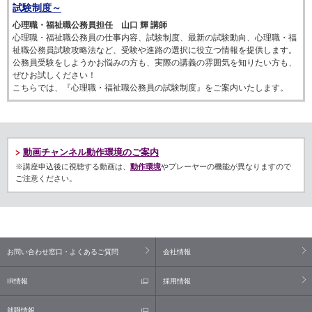
試験制度～
心理職・福祉職公務員担任 山口 輝 講師
心理職・福祉職公務員の仕事内容、試験制度、最新の試験動向、心理職・福
祉職公務員試験攻略法など、受験や進路の選択に役立つ情報を提供します。
公務員受験をしようかお悩みの方も、実際の講義の雰囲気を知りたい方も、
ぜひお試しください！
こちらでは、『心理職・福祉職公務員の試験制度』をご案内いたします。
動画チャンネル動作環境のご案内
※講座申込後に視聴する動画は、
動作環境
やプレーヤーの機能が異なりますので
ご注意ください。
お問い合わせ窓口・よくあるご質問
会社情報
IR情報
採用情報
就職情報