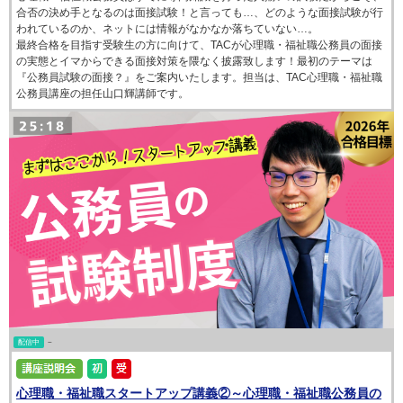
合否の決め手となるのは面接試験！と言っても…、どのような面接試験が行
われているのか、ネットには情報がなかなか落ちていない…。
最終合格を目指す受験生の方に向けて、TACが心理職・福祉職公務員の面接
の実態とイマからできる面接対策を隈なく披露致します！最初のテーマは
『公務員試験の面接？』をご案内いたします。担当は、TAC心理職・福祉職
公務員講座の担任山口輝講師です。
配信中
~
心理職・福祉職スタートアップ講義②～心理職・福祉職公務員の