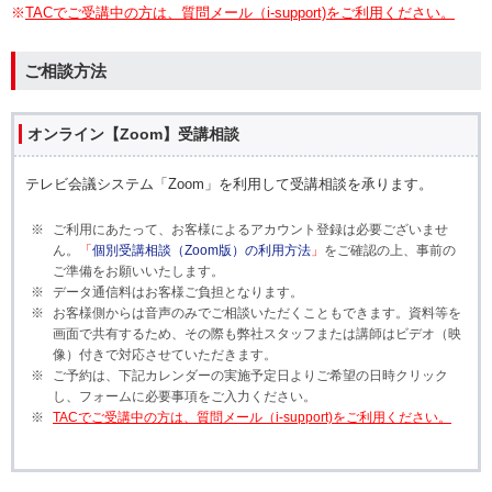
※
TACでご受講中の方は、質問メール（i-support)をご利用ください。
ご相談方法
オンライン【Zoom】受講相談
テレビ会議システム「Zoom」を利用して受講相談を承ります。
ご利用にあたって、お客様によるアカウント登録は必要ございませ
ん。
「
個別受講相談（Zoom版）の利用方法
」
をご確認の上、事前の
ご準備をお願いいたします。
データ通信料はお客様ご負担となります。
お客様側からは音声のみでご相談いただくこともできます。資料等を
画面で共有するため、その際も弊社スタッフまたは講師はビデオ（映
像）付きで対応させていただきます。
ご予約は、下記カレンダーの実施予定日よりご希望の日時クリック
し、フォームに必要事項をご入力ください。
TACでご受講中の方は、質問メール（i-support)をご利用ください。