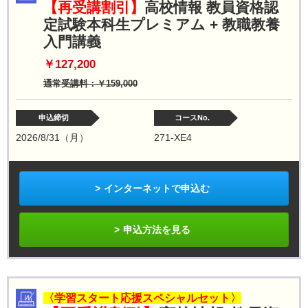
【再受講割引】
高校情報 教員資格認
定試験本科生プレミアム + 教職教養
入門講義
￥127,200
通常受講料：￥159,000
申込締切
コースNo.
2026/8/31（月）
271-XE4
インターネットで申込む
申込方法を見る
〈学習スタート応援スペシャルセット〉