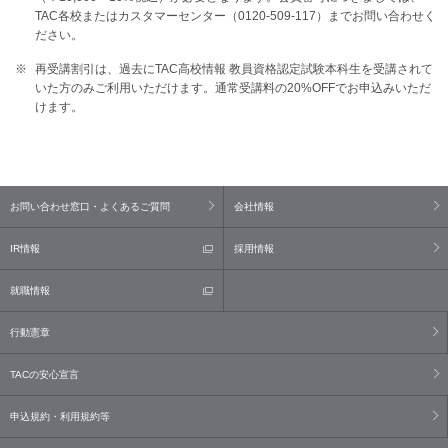
TAC各校またはカスタマーセンター（0120-509-117）までお問い合わせく
ださい。
再受講割引は、過去にTAC高校情報 教員資格認定試験本科生を受講されて
いた方のみご利用いただけます。通常受講料の20%OFFでお申込みいただ
けます。
お問い合わせ窓口・よくあるご質問
会社情報
IR情報
採用情報
就職情報
行動憲章
TACの安心宣言
申込規約・利用規約等