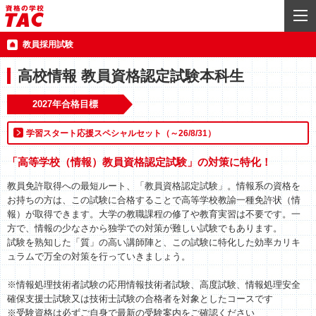
教員採用試験
高校情報 教員資格認定試験本科生
2027年合格目標
学習スタート応援スペシャルセット（～26/8/31）
「高等学校（情報）教員資格認定試験」の対策に特化！
教員免許取得への最短ルート、「教員資格認定試験」。情報系の資格を
お持ちの方は、この試験に合格することで高等学校教諭一種免許状（情
報）が取得できます。大学の教職課程の修了や教育実習は不要です。一
方で、情報の少なさから独学での対策が難しい試験でもあります。
試験を熟知した「質」の高い講師陣と、この試験に特化した効率カリキ
ュラムで万全の対策を行っていきましょう。
※情報処理技術者試験の応用情報技術者試験、高度試験、情報処理安全
確保支援士試験又は技術士試験の合格者を対象としたコースです
※受験資格は必ずご自身で最新の受験案内をご確認ください