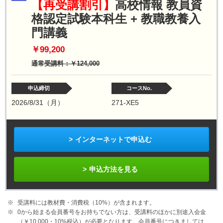
【再受講割引】
高校情報 教員資
格認定試験本科生 + 教職教養入
門講義
￥99,200
通常受講料：￥124,000
申込締切
コースNo.
2026/8/31（月）
271-XE5
インターネットで申込む
申込方法を見る
受講料には教材費・消費税（10%）が含まれます。
0から始まる会員番号をお持ちでない方は、受講料のほかに別途入会金
（￥10,000・10%税込）が必要となります。会員番号につきましては、