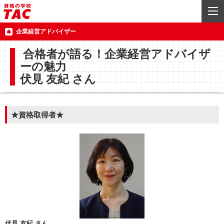
企業経営アドバイザー
合格者が語る！企業経営アドバイザ
ーの魅力
伏見 友紀 さん
★資格取得者★
伏見 友紀 さん