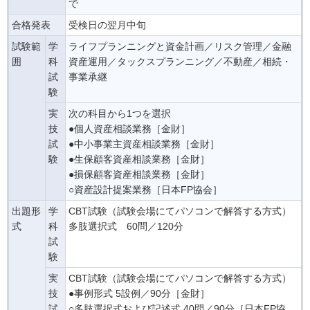
で
合格発表
受検日の翌月中旬
試験範
学
ライフプランニングと資金計画／リスク管理／金融
囲
科
資産運用／タックスプランニング／不動産／相続・
試
事業承継
験
実
次の科目から1つを選択
技
●個人資産相談業務［金財］
試
●中小事業主資産相談業務［金財］
験
●生保顧客資産相談業務［金財］
●損保顧客資産相談業務［金財］
○資産設計提案業務［日本FP協会］
出題形
学
CBT試験（試験会場にてパソコンで解答する方式）
式
科
多肢選択式 60問／120分
試
験
実
CBT試験（試験会場にてパソコンで解答する方式）
技
●事例形式 5設例／90分［金財］
試
○多肢選択式および記述式 40問／90分［日本FP協