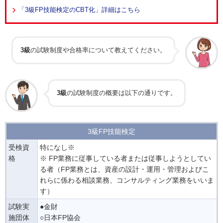
「3級FP技能検定のCBT化」詳細はこちら
3級
の試験制度や合格率について教えてください。
3級
の試験制度の概要は以下の通りです。
3級FP技能検定
受検資
特になし※
格
※ FP業務に従事している者または従事しようとしてい
る者（FP業務とは、資産の設計・運用・管理およびこ
れらに係わる相談業務、コンサルティング業務をいいま
す）
試験実
●金財
施団体
○日本FP協会