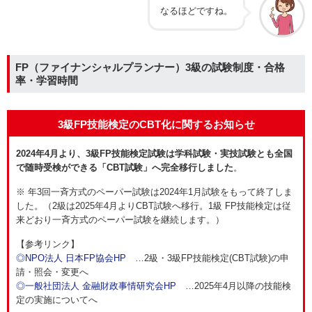
なるほどですね。
FP（ファイナンシャルプランナー）3級の試験制度・合格
率・学習時間
3級FP技能検定のCBT化に関するお知らせ
2024年4月より、
3級FP技能検定試験は学科試験・実技試験とも全国
で随時受検ができる「CBT試験」へ完全移行しました
。
※ 年3回一斉方式のペーパー試験は2024年1月試験をもって終了しま
した。（2級は2025年4月よりCBT試験へ移行。1級 FP技能検定は従
来どおり一斉方式のペーパー試験を継続します。）
【参考リンク】
◎NPO法人 日本FP協会HP
…2級・3級FP技能検定(CBT試験)の申
請・照会・変更へ
◎一般社団法人 金融財政事情研究会HP
…2
025年4月以降の技能検
定の実施についてへ