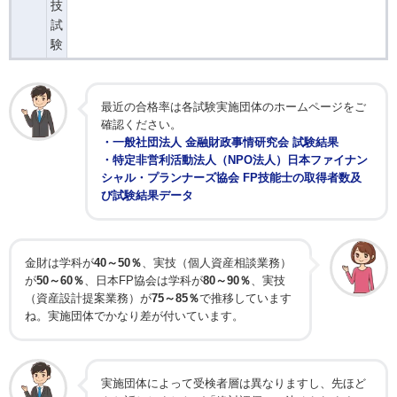
技
試
験
最近の合格率は各試験実施団体のホームページをご
確認ください。
・一般社団法人 金融財政事情研究会 試験結果
・特定非営利活動法人（NPO法人）日本ファイナン
シャル・プランナーズ協会 FP技能士の取得者数及
び試験結果データ
金財は学科が
40～50％
、実技（個人資産相談業務）
が
50～60％
、日本FP協会は学科が
80～90％
、実技
（資産設計提案業務）が
75～85％
で推移しています
ね。実施団体でかなり差が付いています。
実施団体によって受検者層は異なりますし、先ほど