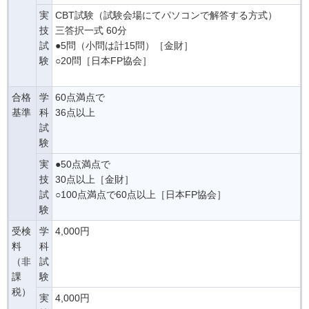
実
CBT試験（試験会場にてパソコンで解答する方式）
技
三答択一式 60分
試
●5問（小問は計15問）［金財］
験
○20問［日本FP協会］
合格
学
60点満点で
基準
科
36点以上
試
験
実
●50点満点で
技
30点以上［金財］
試
○100点満点で60点以上［日本FP協会］
験
受検
学
4,000円
料
科
（非
試
課
験
税）
実
4,000円