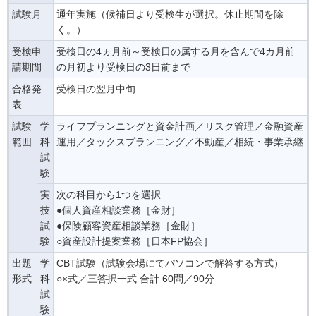
試験月
通年実施（候補日より受検生が選択。休止期間を除
く。）
受検申
受検日の4ヵ月前～受検日の属する月を含んで4カ月前
請期間
の月初より受検日の3日前まで
合格発
受検日の翌月中旬
表
試験
学
ライフプランニングと資金計画／リスク管理／金融資産
範囲
科
運用／タックスプランニング／不動産／相続・事業承継
試
験
実
次の科目から1つを選択
技
●個人資産相談業務［金財］
試
●保険顧客資産相談業務［金財］
験
○資産設計提案業務［日本FP協会］
出題
学
CBT試験（試験会場にてパソコンで解答する方式）
形式
科
○×式
／三答択一式
合計 60問／90分
試
験