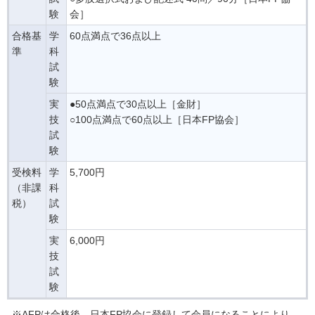
験
会］
合格基
学
60点満点で36点以上
準
科
試
験
実
●50点満点で30点以上［金財］
技
○100点満点で60点以上［日本FP協会］
試
験
受検料
学
5,700円
（非課
科
税）
試
験
実
6,000円
技
試
験
※AFPは合格後、日本FP協会に登録して会員になることにより