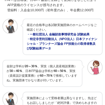
AFP資格のライセンスが授与されます。
登録料：入会金10,000円（初年度のみ）、年会費12,000円
最近の合格率は各試験実施団体のホームページをご
確認ください。
・一般社団法人 金融財政事情研究会 試験結果
・特定非営利活動法人（NPO法人）日本ファイナン
シャル・プランナーズ協会 FP技能士の取得者数及
び試験結果データ
金財は学科が
20～30％
、実技（個人資産相談業務）
が
30～40％
、日本FP協会は学科が
40～50％
、実技
（資産設計提案業務）が
60～70％
で推移しています
ね。実施団体でかなり差が付いています。
実施団体によって受検者層は異なりますし、先ほど
もお話ししましたが「絶対評価」で決められますの