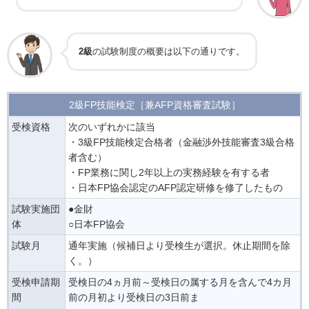
2級
の試験制度の概要は以下の通りです。
2級FP技能検定［兼AFP資格審査試験］
受検資格
次のいずれかに該当
・3級FP技能検定合格者（金融渉外技能審査3級合格
者含む）
・FP業務に関し2年以上の実務経験を有する者
・日本FP協会認定のAFP認定研修を修了したもの
試験実施団
●金財
体
○日本FP協会
試験月
通年実施（候補日より受検生が選択。休止期間を除
く。）
受検申請期
受検日の4ヵ月前～受検日の属する月を含んで4カ月
間
前の月初より受検日の3日前ま