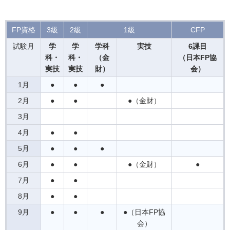
FP資格
3級
2級
1級
CFP
試験月
学
学
学科
実技
6課目
科・
科・
（金
（日本FP協
実技
実技
財）
会）
1月
●
●
●
2月
●
●
●（金財）
3月
4月
●
●
5月
●
●
●
6月
●
●
●（金財）
●
7月
●
●
8月
●
●
9月
●
●
●
●（日本FP協
会）