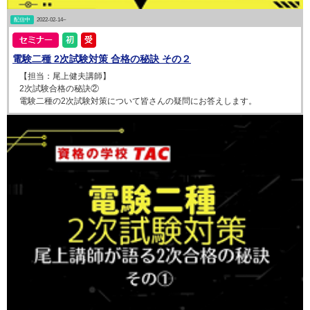
配信中
2022-02-14~
電験二種 2次試験対策 合格の秘訣 その２
【担当：尾上健夫講師】
2次試験合格の秘訣②
電験二種の2次試験対策について皆さんの疑問にお答えします。