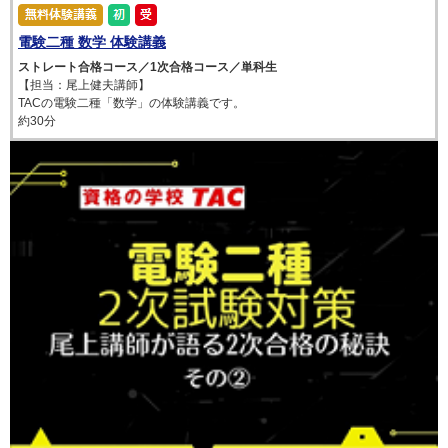
電験二種 数学 体験講義
ストレート合格コース／1次合格コース／単科生
【担当：尾上健夫講師】
TACの電験二種「数学」の体験講義です。
約30分