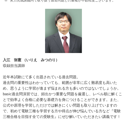
実力完成講義内で取り扱う過去問題との重複が半数程度ございます。
入江 弥憲 （いりえ みつのり）
収録担当講師
近年本試験にて多く出題されている過去問題。
過去問の重要性はわかっていても、範囲が非常に広く難易度も高いた
め、思うように学習が進まず悩まれる方も多いのではないでしょうか。
basic過去問演習では、頻出かつ重要な問題を厳選し、レベル順に解くこ
とで効率よく合格に必要な基礎力を身につけることができます。また、
公式や原理を学習しただけでは解きにくい問題も取り上げていますの
で、初めて電験三種を学習する方や得点が伸び悩んでいる方など『電験
三種合格を目指す全ての受験生』にぜひ解いていただきたい講義です！