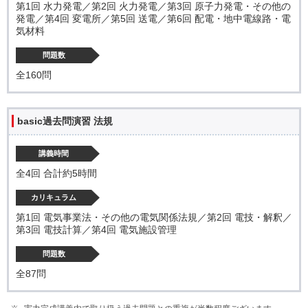
第1回 水力発電／第2回 火力発電／第3回 原子力発電・その他の
発電／第4回 変電所／第5回 送電／第6回 配電・地中電線路・電
気材料
問題数
全160問
basic過去問演習 法規
講義時間
全4回 合計約5時間
カリキュラム
第1回 電気事業法・その他の電気関係法規／第2回 電技・解釈／
第3回 電技計算／第4回 電気施設管理
問題数
全87問