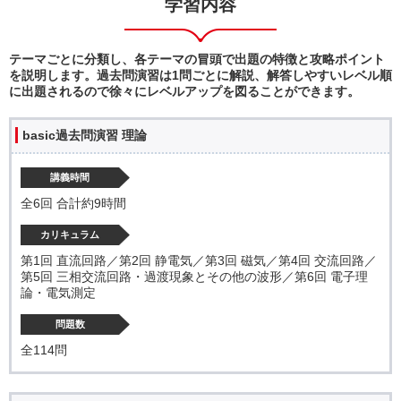
学習内容
テーマごとに分類し、各テーマの冒頭で出題の特徴と攻略ポイント
を説明します。過去問演習は1問ごとに解説、解答しやすいレベル順
に出題されるので徐々にレベルアップを図ることができます。
basic過去問演習 理論
講義時間
全6回 合計約9時間
カリキュラム
第1回 直流回路／第2回 静電気／第3回 磁気／第4回 交流回路／
第5回 三相交流回路・過渡現象とその他の波形／第6回 電子理
論・電気測定
問題数
全114問