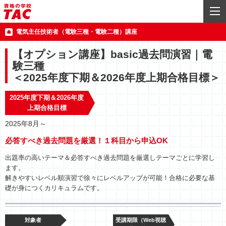
電気主任技術者（電験三種・電験二種）講座
【オプション講座】basic過去問演習｜電
験三種
＜2025年度下期＆2026年度上期合格目標＞
2025年度下期＆2026年度
上期合格目標
2025年8月～
必答すべき過去問題を厳選！１科目から申込OK
出題率の高いテーマ＆必答すべき過去問題を厳選しテーマごとに学習し
ます。
解きやすいレベル順演習で徐々にレベルアップが可能！合格に必要な基
礎が身につくカリキュラムです。
対象者
受講期限（Web視聴